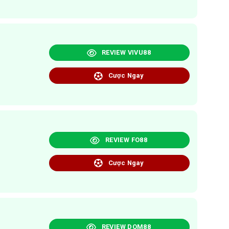
REVIEW VIVU88
Cược Ngay
REVIEW FO88
Cược Ngay
REVIEW DOM88