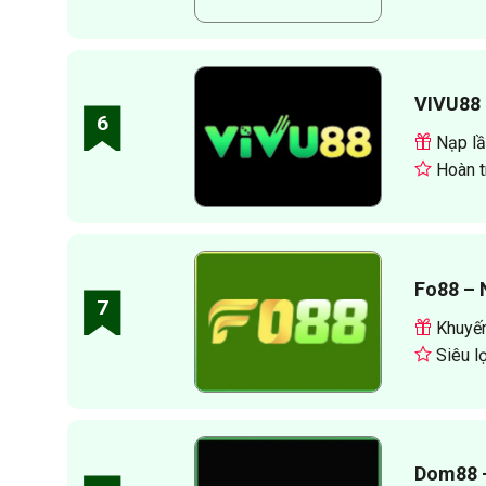
VIVU88 
6
Nạp lầ
Hoàn tr
Fo88 – 
7
Khuyến
Siêu lợ
Dom88 –