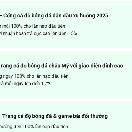
– Cổng cá độ bóng đá dẫn đầu xu hướng 2025
 mãi 100% cho lần nạp đầu tiên
i nhuận hoàn trả cực cao lên đến 1.5%
Trang cá độ bóng đá châu Mỹ với giao diện đỉnh cao
 ngay 100% cho lần nạp đầu tiên
rả mỗi ngày lên đến 1.2%
– Trang cá độ bóng đá & game bài đổi thưởng
hưởng đến 100% lần nạp đầu tiên