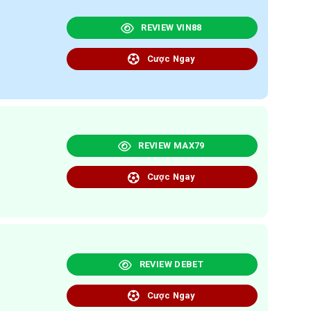
REVIEW VIN88
Cược Ngay
REVIEW MAX79
Cược Ngay
REVIEW DEBET
Cược Ngay