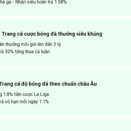
hả ga - Nhận siêu hoàn trả 1.58%
 Trang cá cược bóng đá thưởng siêu khủng
ền thưởng mỗi giờ lên đến 3 tỷ
rả 30% tổng thua cả tuần
Trang cá độ bóng đá theo chuẩn châu Âu
 1.8% tiền cược La Liga
rả vô hạn mỗi ngày 1.1%