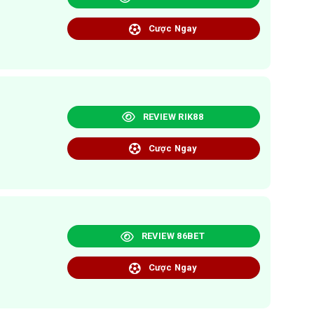
Cược Ngay
REVIEW RIK88
Cược Ngay
REVIEW 86BET
Cược Ngay