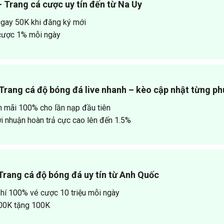
 Trang cá cược uy tín đến từ Na Uy
gay 50K khi đăng ký mới
ược 1% mỗi ngày
 Trang cá độ bóng đá live nhanh – kèo cập nhật từng ph
 mãi 100% cho lần nạp đầu tiên
i nhuận hoàn trả cực cao lên đến 1.5%
Trang cá độ bóng đá uy tín từ Anh Quốc
hí 100% vé cược 10 triệu mỗi ngày
0K tặng 100K