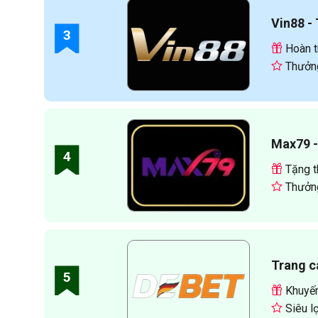
Vin88 -
3
Hoàn t
Thưởng
Max79 -
4
Tặng t
Thưởng
Trang c
5
Khuyến
Siêu lợ