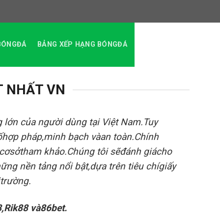
BÓNGĐÁ
BẢNG XẾP HẠNG BÓNGĐÁ
 NHẤT VN
lớn của người dùng tại Việt Nam.Tuy
tốhợp pháp,minh bạch vàan toàn.Chính
êm cơsởtham khảo.Chúng tôi sẽđánh giácho
ng nền tảng nổi bật,dựa trên tiêu chígiấy
trường.
,Rik88 và86bet.