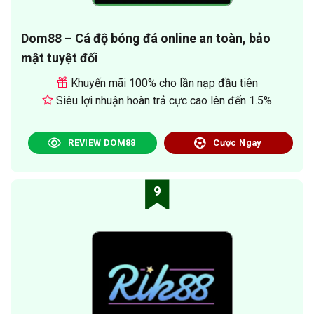
Dom88 – Cá độ bóng đá online an toàn, bảo
mật tuyệt đối
Khuyến mãi 100% cho lần nạp đầu tiên
Siêu lợi nhuận hoàn trả cực cao lên đến 1.5%
REVIEW DOM88
Cược Ngay
9