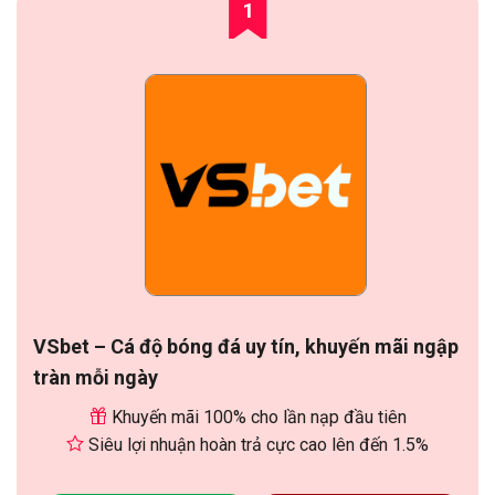
1
VSbet – Cá độ bóng đá uy tín, khuyến mãi ngập
tràn mỗi ngày
Khuyến mãi 100% cho lần nạp đầu tiên
Siêu lợi nhuận hoàn trả cực cao lên đến 1.5%