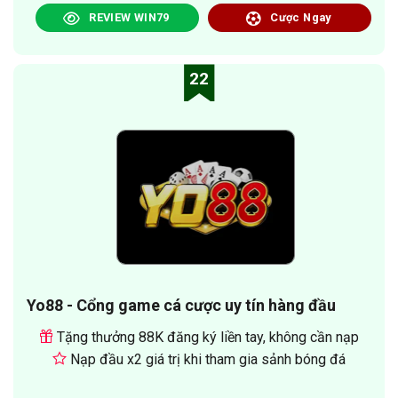
REVIEW WIN79
Cược Ngay
22
Yo88 - Cổng game cá cược uy tín hàng đầu
Tặng thưởng 88K đăng ký liền tay, không cần nạp
Nạp đầu x2 giá trị khi tham gia sảnh bóng đá