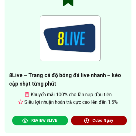
8Live – Trang cá độ bóng đá live nhanh – kèo
cập nhật từng phút
Khuyến mãi 100% cho lần nạp đầu tiên
Siêu lợi nhuận hoàn trả cực cao lên đến 1.5%
REVIEW 8LIVE
Cược Ngay