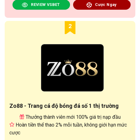
REVIEW VSBET
Cược Ngay
2
Zo88 - Trang cá độ bóng đá số 1 thị trường
Thưởng thành viên mới 100% giá trị nạp đầu
Hoàn tiền thể thao 2% mỗi tuần, không giới hạn mức
cược