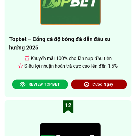
Topbet – Cổng cá độ bóng đá dẫn đầu xu
hướng 2025
Khuyến mãi 100% cho lần nạp đầu tiên
Siêu lợi nhuận hoàn trả cực cao lên đến 1.5%
REVIEW TOPBET
Cược Ngay
12