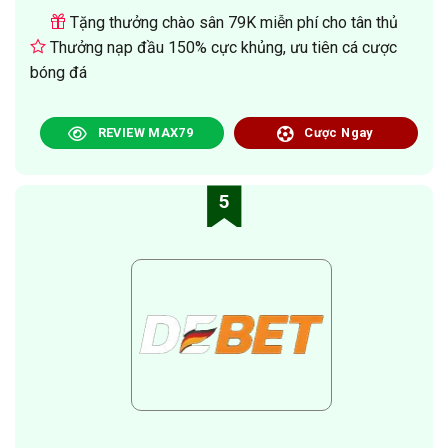
Tặng thưởng chào sân 79K miễn phí cho tân thủ
Thưởng nạp đầu 150% cực khủng, ưu tiên cá cược
bóng đá
REVIEW MAX79
Cược Ngay
5