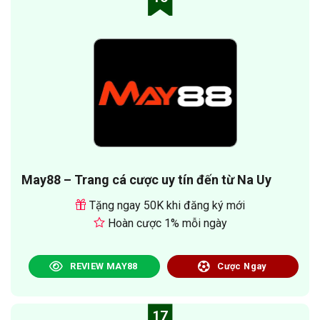
May88 – Trang cá cược uy tín đến từ Na Uy
Tặng ngay 50K khi đăng ký mới
Hoàn cược 1% mỗi ngày
REVIEW MAY88
Cược Ngay
17