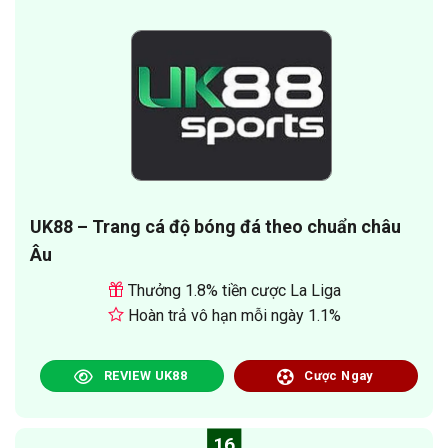
UK88 – Trang cá độ bóng đá theo chuẩn châu
Âu
Thưởng 1.8% tiền cược La Liga
Hoàn trả vô hạn mỗi ngày 1.1%
REVIEW UK88
Cược Ngay
16