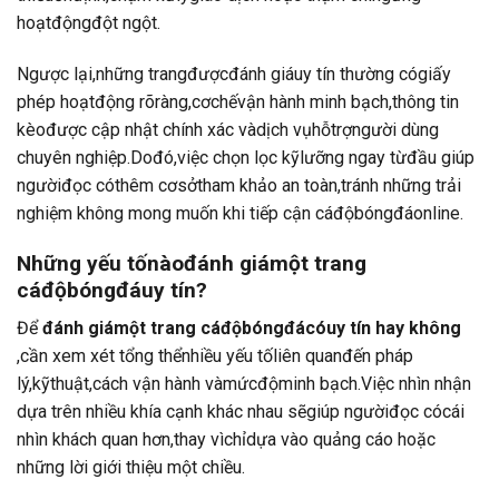
hoạtđộngđột ngột.
Ngược lại,những trangđượcđánh giáuy tín thường cógiấy
phép hoạtđộng rõràng,cơchếvận hành minh bạch,thông tin
kèođược cập nhật chính xác vàdịch vụhỗtrợngười dùng
chuyên nghiệp.Dođó,việc chọn lọc kỹlưỡng ngay từđầu giúp
ngườiđọc cóthêm cơsởtham khảo an toàn,tránh những trải
nghiệm không mong muốn khi tiếp cận cáđộbóngđáonline.
Những yếu tốnàođánh giámột trang
cáđộbóngđáuy tín?
Để
đánh giámột trang cáđộbóngđácóuy tín hay không
,cần xem xét tổng thểnhiều yếu tốliên quanđến pháp
lý,kỹthuật,cách vận hành vàmứcđộminh bạch.Việc nhìn nhận
dựa trên nhiều khía cạnh khác nhau sẽgiúp ngườiđọc cócái
nhìn khách quan hơn,thay vìchỉdựa vào quảng cáo hoặc
những lời giới thiệu một chiều.