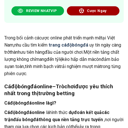
REVIEW NHATVIP
Cược Ngay
Trong bối cảnh cácược online phát triển mạnh mẽtại Việt
Nam,nhu cầu tìm kiếm
trang cáđộbóngđá
uy tín ngày càng
trởthànhưu tiên hàngđầu của người chơi.Một nền tảng chất
lượng không chỉmangđến tỷlệkèo hấp dẫn màcònđảm bảo
sựan toàn,tính minh bạch vàtrải nghiệm mượt màtrong từng
phiên cược.
Cáđộbóngđáonline–Tròchơiđược yêu thích
nhất trong thịtrường betting
Cáđộbóngđáonline làgì?
Cáđộbóngđáonline
làhình thức
dựđoán kết quảcác
trậnđấu bóngđáthông qua nền tảng trực tuyến
,nơi người
tham gia lựa chọn các kịch bản cóthểxảy ra trong