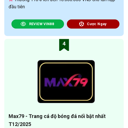
đầu tiên
REVIEW VIN88
Cược Ngay
4
Max79 - Trang cá độ bóng đá nổi bật nhất
T12/2025