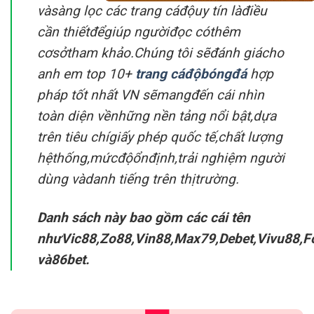
vàsàng lọc các trang cáđộuy tín làđiều
cần thiếtđểgiúp ngườiđọc cóthêm
cơsởtham khảo.Chúng tôi sẽđánh giácho
anh em top 10+
trang cáđộbóngđá
hợp
pháp tốt nhất VN sẽmangđến cái nhìn
toàn diện vềnhững nền tảng nổi bật,dựa
trên tiêu chígiấy phép quốc tế,chất lượng
hệthống,mứcđộổnđịnh,trải nghiệm người
dùng vàdanh tiếng trên thịtrường.
Danh sách này bao gồm các cái tên
nhưVic88,Zo88,Vin88,Max79,Debet,Vivu88,
và86bet.