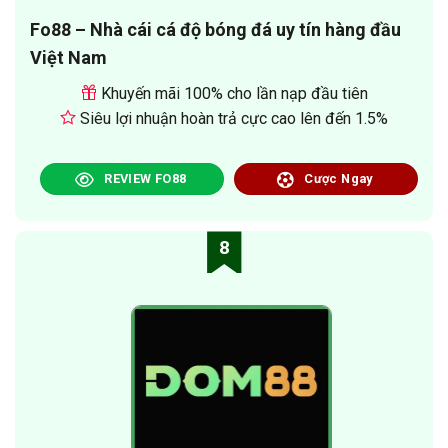
Fo88 – Nhà cái cá độ bóng đá uy tín hàng đầu
Việt Nam
Khuyến mãi 100% cho lần nạp đầu tiên
Siêu lợi nhuận hoàn trả cực cao lên đến 1.5%
REVIEW FO88
Cược Ngay
8