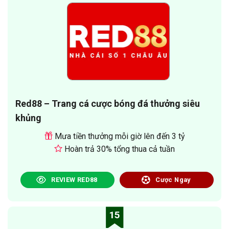
Red88 – Trang cá cược bóng đá thưởng siêu
khủng
Mưa tiền thưởng mỗi giờ lên đến 3 tỷ
Hoàn trả 30% tổng thua cả tuần
REVIEW RED88
Cược Ngay
15