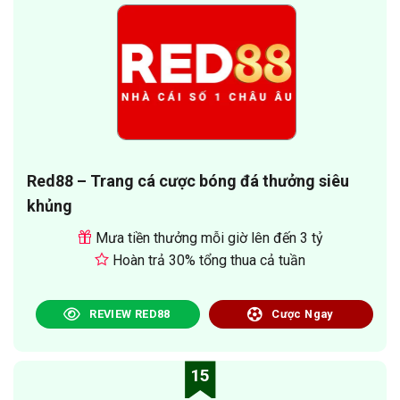
Red88 – Trang cá cược bóng đá thưởng siêu
khủng
Mưa tiền thưởng mỗi giờ lên đến 3 tỷ
Hoàn trả 30% tổng thua cả tuần
REVIEW RED88
Cược Ngay
15