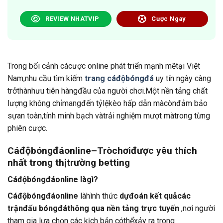
REVIEW NHATVIP
Cược Ngay
Trong bối cảnh cácược online phát triển mạnh mẽtại Việt
Nam,nhu cầu tìm kiếm
trang cáđộbóngđá
uy tín ngày càng
trởthànhưu tiên hàngđầu của người chơi.Một nền tảng chất
lượng không chỉmangđến tỷlệkèo hấp dẫn màcònđảm bảo
sựan toàn,tính minh bạch vàtrải nghiệm mượt màtrong từng
phiên cược.
Cáđộbóngđáonline–Tròchơiđược yêu thích
nhất trong thịtrường betting
Cáđộbóngđáonline làgì?
Cáđộbóngđáonline
làhình thức
dựđoán kết quảcác
trậnđấu bóngđáthông qua nền tảng trực tuyến
,nơi người
tham gia lựa chọn các kịch bản cóthểxảy ra trong