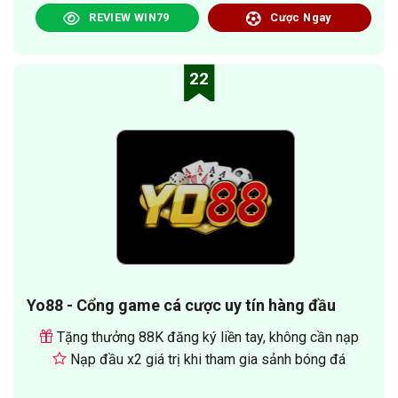
REVIEW WIN79
Cược Ngay
22
Yo88 - Cổng game cá cược uy tín hàng đầu
Tặng thưởng 88K đăng ký liền tay, không cần nạp
Nạp đầu x2 giá trị khi tham gia sảnh bóng đá