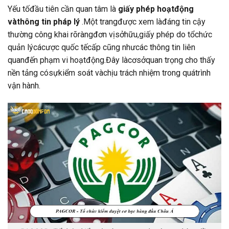
Yếu tốđầu tiên cần quan tâm là
giấy phép hoạtđộng
vàthông tin pháp lý
.Một trangđược xem làđáng tin cậy
thường công khai rõràngđơn vịsởhữu,giấy phép do tổchức
quản lýcácược quốc tếcấp cũng nhưcác thông tin liên
quanđến phạm vi hoạtđộng.Đây làcơsởquan trọng cho thấy
nền tảng cósựkiểm soát vàchịu trách nhiệm trong quátrình
vận hành.