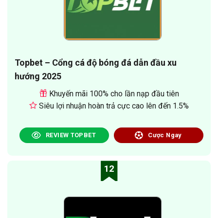
Topbet – Cổng cá độ bóng đá dẫn đầu xu
hướng 2025
Khuyến mãi 100% cho lần nạp đầu tiên
Siêu lợi nhuận hoàn trả cực cao lên đến 1.5%
REVIEW TOPBET
Cược Ngay
12