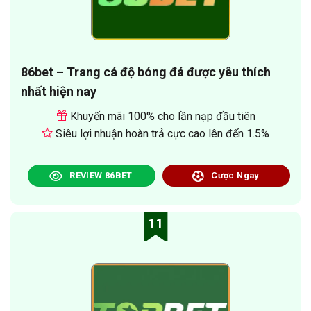
86bet – Trang cá độ bóng đá được yêu thích
nhất hiện nay
Khuyến mãi 100% cho lần nạp đầu tiên
Siêu lợi nhuận hoàn trả cực cao lên đến 1.5%
REVIEW 86BET
Cược Ngay
11