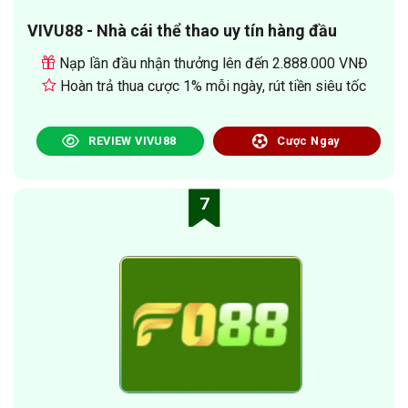
VIVU88 - Nhà cái thể thao uy tín hàng đầu
Nạp lần đầu nhận thưởng lên đến 2.888.000 VNĐ
Hoàn trả thua cược 1% mỗi ngày, rút tiền siêu tốc
REVIEW VIVU88
Cược Ngay
7