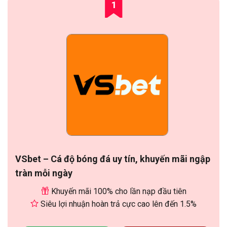
1
VSbet – Cá độ bóng đá uy tín, khuyến mãi ngập
tràn mỗi ngày
Khuyến mãi 100% cho lần nạp đầu tiên
Siêu lợi nhuận hoàn trả cực cao lên đến 1.5%