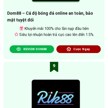
Dom88 – Cá độ bóng đá online an toàn, bảo
mật tuyệt đối
Khuyến mãi 100% cho lần nạp đầu tiên
Siêu lợi nhuận hoàn trả cực cao lên đến 1.5%
REVIEW DOM88
Cược Ngay
9