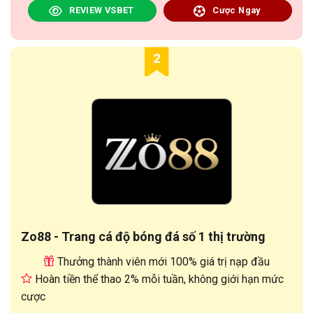
REVIEW VSBET
Cược Ngay
2
Zo88 - Trang cá độ bóng đá số 1 thị trường
Thưởng thành viên mới 100% giá trị nạp đầu
Hoàn tiền thể thao 2% mỗi tuần, không giới hạn mức
cược