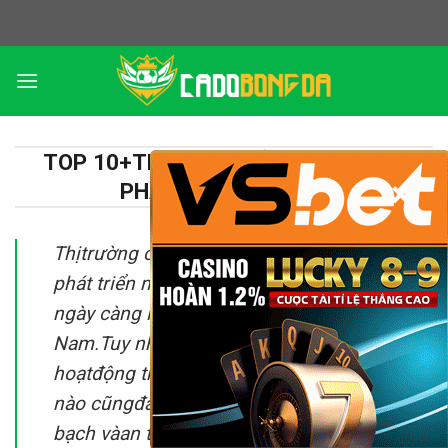
Skip
to
content
TOP 10+TRANG CÁĐỘBÓNGĐÁHỢP
×
PHÁP TỐT NHẤT VN
Thịtrường cácược bóngđátrực tuyếnđang
phát triển mạnh mẽcùng với sựquan tâm
ngày càng lớn của người dùng tại Việt
Nam.Tuy nhiên,giữa hàng loạt website
hoạtđộng tràn lan,không phải nền tảng
nào cũngđảm bảo yếu tốhợp pháp,minh
bạch vàan toàn.Chính vìvậy,việc tổng hợp