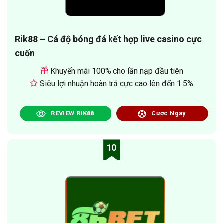
Rik88 – Cá độ bóng đá kết hợp live casino cực
cuốn
Khuyến mãi 100% cho lần nạp đầu tiên
Siêu lợi nhuận hoàn trả cực cao lên đến 1.5%
REVIEW RIK88
Cược Ngay
10