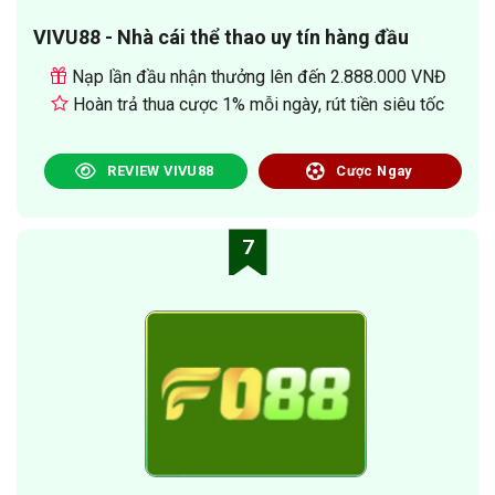
VIVU88 - Nhà cái thể thao uy tín hàng đầu
Nạp lần đầu nhận thưởng lên đến 2.888.000 VNĐ
Hoàn trả thua cược 1% mỗi ngày, rút tiền siêu tốc
REVIEW VIVU88
Cược Ngay
7