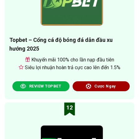
Topbet – Cổng cá độ bóng đá dẫn đầu xu
hướng 2025
Khuyến mãi 100% cho lần nạp đầu tiên
Siêu lợi nhuận hoàn trả cực cao lên đến 1.5%
REVIEW TOPBET
Cược Ngay
12