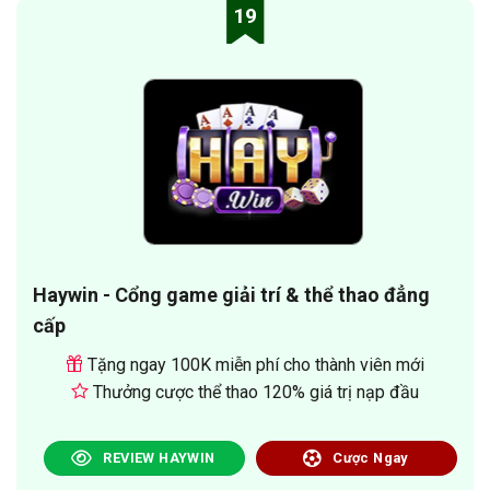
19
Haywin - Cổng game giải trí & thể thao đẳng
cấp
Tặng ngay 100K miễn phí cho thành viên mới
Thưởng cược thể thao 120% giá trị nạp đầu
REVIEW HAYWIN
Cược Ngay