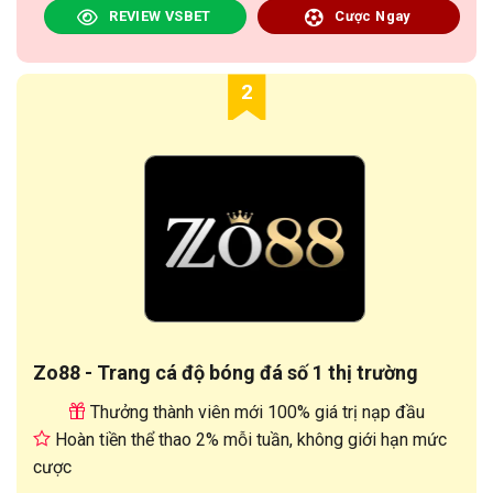
REVIEW VSBET
Cược Ngay
2
Zo88 - Trang cá độ bóng đá số 1 thị trường
Thưởng thành viên mới 100% giá trị nạp đầu
Hoàn tiền thể thao 2% mỗi tuần, không giới hạn mức
cược