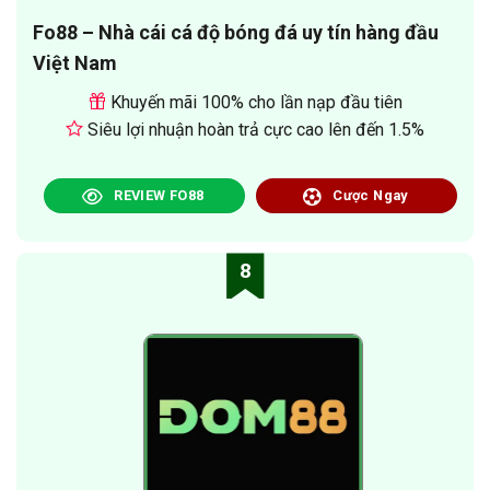
Fo88 – Nhà cái cá độ bóng đá uy tín hàng đầu
Việt Nam
Khuyến mãi 100% cho lần nạp đầu tiên
Siêu lợi nhuận hoàn trả cực cao lên đến 1.5%
REVIEW FO88
Cược Ngay
8