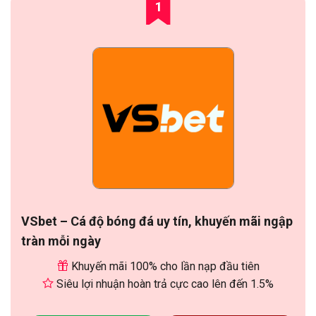
1
VSbet – Cá độ bóng đá uy tín, khuyến mãi ngập
tràn mỗi ngày
Khuyến mãi 100% cho lần nạp đầu tiên
Siêu lợi nhuận hoàn trả cực cao lên đến 1.5%