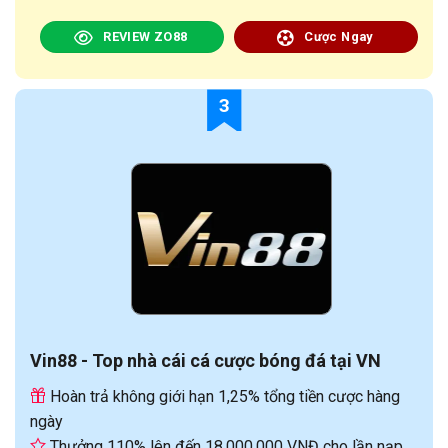
REVIEW ZO88
Cược Ngay
3
Vin88 - Top nhà cái cá cược bóng đá tại VN
Hoàn trả không giới hạn 1,25% tổng tiền cược hàng
ngày
Thưởng 110% lên đến 18.000.000 VNĐ cho lần nạp