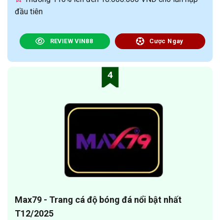
đầu tiên
REVIEW VIN88
Cược Ngay
4
Max79 - Trang cá độ bóng đá nổi bật nhất
T12/2025