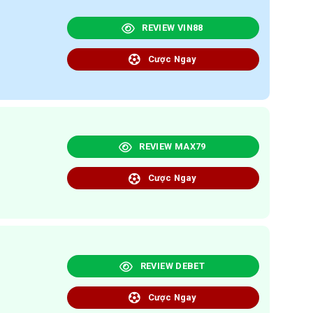
REVIEW VIN88
Cược Ngay
REVIEW MAX79
Cược Ngay
REVIEW DEBET
Cược Ngay