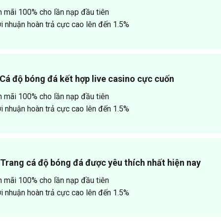
 mãi 100% cho lần nạp đầu tiên
i nhuận hoàn trả cực cao lên đến 1.5%
 Cá độ bóng đá kết hợp live casino cực cuốn
 mãi 100% cho lần nạp đầu tiên
i nhuận hoàn trả cực cao lên đến 1.5%
 Trang cá độ bóng đá được yêu thích nhất hiện nay
 mãi 100% cho lần nạp đầu tiên
i nhuận hoàn trả cực cao lên đến 1.5%