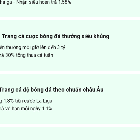
hả ga - Nhận siêu hoàn trả 1.58%
 Trang cá cược bóng đá thưởng siêu khủng
ền thưởng mỗi giờ lên đến 3 tỷ
rả 30% tổng thua cả tuần
Trang cá độ bóng đá theo chuẩn châu Âu
 1.8% tiền cược La Liga
rả vô hạn mỗi ngày 1.1%