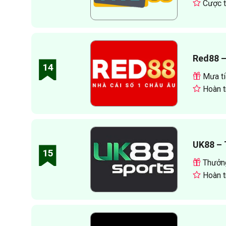
Cược t
Red88 –
14
Mưa ti
Hoàn t
UK88 – 
15
Thưởng
Hoàn t