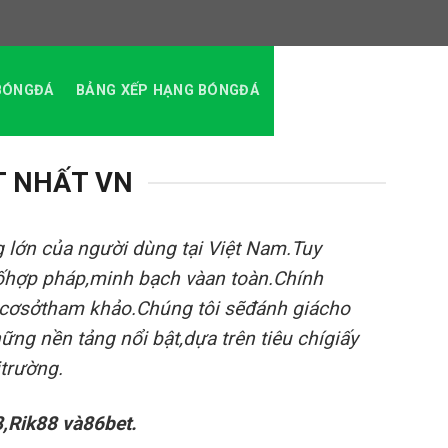
BÓNGĐÁ
BẢNG XẾP HẠNG BÓNGĐÁ
 NHẤT VN
lớn của người dùng tại Việt Nam.Tuy
tốhợp pháp,minh bạch vàan toàn.Chính
êm cơsởtham khảo.Chúng tôi sẽđánh giácho
ng nền tảng nổi bật,dựa trên tiêu chígiấy
trường.
,Rik88 và86bet.