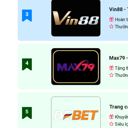
Vin88 -
3
Hoàn t
Thưởng
Max79 -
4
Tặng t
Thưởng
Trang c
5
Khuyến
Siêu lợ