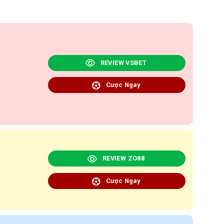
REVIEW VSBET
Cược Ngay
REVIEW ZO88
Cược Ngay