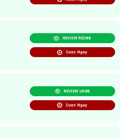
REVIEW RED88
Cược Ngay
REVIEW UK88
Cược Ngay