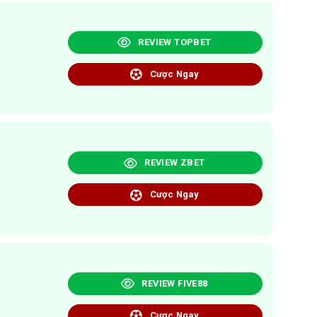
REVIEW TOPBET
Cược Ngay
REVIEW ZBET
Cược Ngay
REVIEW FIVE88
Cược Ngay