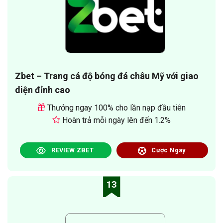
Zbet – Trang cá độ bóng đá châu Mỹ với giao
diện đỉnh cao
Thưởng ngay 100% cho lần nạp đầu tiên
Hoàn trả mỗi ngày lên đến 1.2%
REVIEW ZBET
Cược Ngay
13