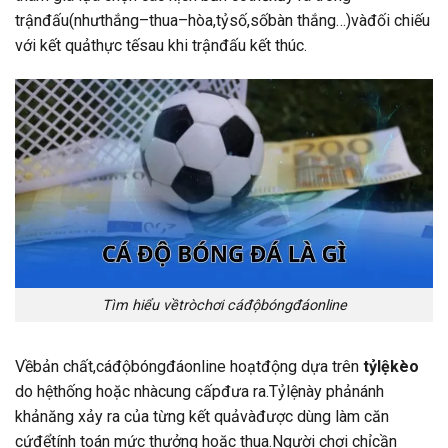
trậnđấu(nhưthắng–thua–hòa,tỷsố,sốbàn thắng…)vàđối chiếu
với kết quảthực tếsau khi trậnđấu kết thúc.
Tìm hiểu vềtròchơi cáđộbóngđáonline
Vềbản chất,cáđộbóngđáonline hoạtđộng dựa trên
tỷlệkèo
do hệthống hoặc nhàcung cấpđưa ra.Tỷlệnày phảnánh
khảnăng xảy ra của từng kết quảvàđược dùng làm căn
cứđểtính toán mức thưởng hoặc thua.Người chơi chỉcần