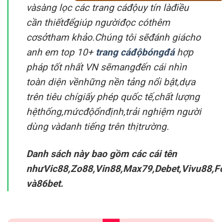
vàsàng lọc các trang cáđộuy tín làđiều
cần thiếtđểgiúp ngườiđọc cóthêm
cơsởtham khảo.Chúng tôi sẽđánh giácho
anh em top 10+
trang cáđộbóngđá
hợp
pháp tốt nhất VN sẽmangđến cái nhìn
toàn diện vềnhững nền tảng nổi bật,dựa
trên tiêu chígiấy phép quốc tế,chất lượng
hệthống,mứcđộổnđịnh,trải nghiệm người
dùng vàdanh tiếng trên thịtrường.
Danh sách này bao gồm các cái tên
nhưVic88,Zo88,Vin88,Max79,Debet,Vivu88,
và86bet.