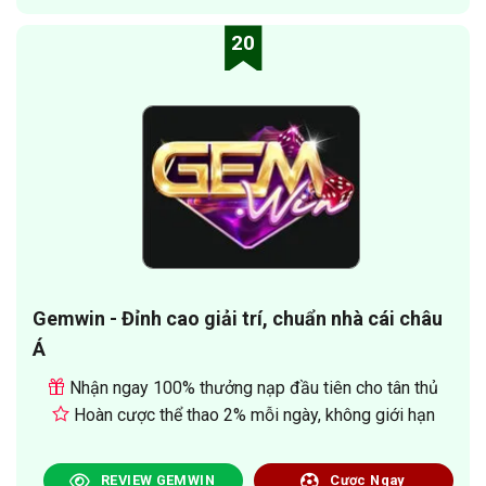
20
Gemwin - Đỉnh cao giải trí, chuẩn nhà cái châu
Á
Nhận ngay 100% thưởng nạp đầu tiên cho tân thủ
Hoàn cược thể thao 2% mỗi ngày, không giới hạn
REVIEW GEMWIN
Cược Ngay