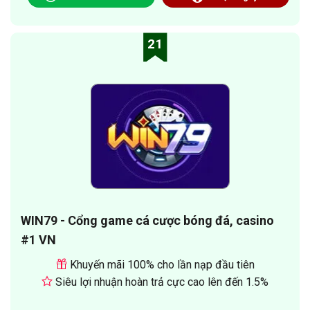
21
WIN79 - Cổng game cá cược bóng đá, casino
#1 VN
Khuyến mãi 100% cho lần nạp đầu tiên
Siêu lợi nhuận hoàn trả cực cao lên đến 1.5%