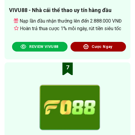
VIVU88 - Nhà cái thể thao uy tín hàng đầu
Nạp lần đầu nhận thưởng lên đến 2.888.000 VNĐ
Hoàn trả thua cược 1% mỗi ngày, rút tiền siêu tốc
REVIEW VIVU88
Cược Ngay
7