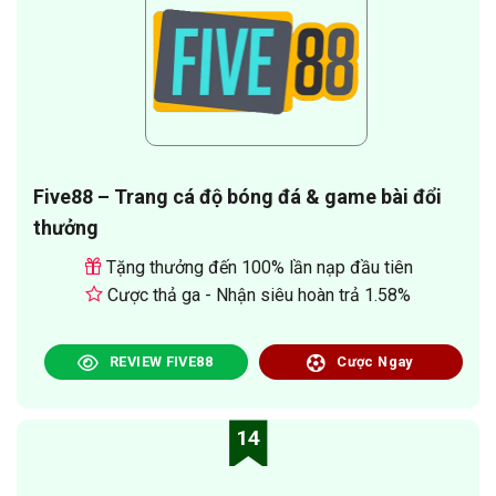
Five88 – Trang cá độ bóng đá & game bài đổi
thưởng
Tặng thưởng đến 100% lần nạp đầu tiên
Cược thả ga - Nhận siêu hoàn trả 1.58%
REVIEW FIVE88
Cược Ngay
14