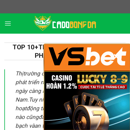
Skip
to
content
TOP 10+TRANG CÁĐỘBÓNGĐÁHỢP
×
PHÁP TỐT NHẤT VN
Thịtrường cácược bóngđátrực tuyếnđang
phát triển mạnh mẽcùng với sựquan tâm
ngày càng lớn của người dùng tại Việt
Nam.Tuy nhiên,giữa hàng loạt website
hoạtđộng tràn lan,không phải nền tảng
nào cũngđảm bảo yếu tốhợp pháp,minh
bạch vàan toàn.Chính vìvậy,việc tổng hợp