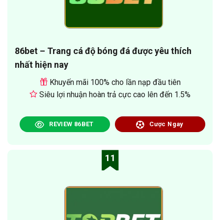
86bet – Trang cá độ bóng đá được yêu thích
nhất hiện nay
Khuyến mãi 100% cho lần nạp đầu tiên
Siêu lợi nhuận hoàn trả cực cao lên đến 1.5%
REVIEW 86BET
Cược Ngay
11