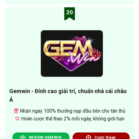
20
Gemwin - Đỉnh cao giải trí, chuẩn nhà cái châu
Á
Nhận ngay 100% thưởng nạp đầu tiên cho tân thủ
Hoàn cược thể thao 2% mỗi ngày, không giới hạn
REVIEW GEMWIN
Cược Ngay