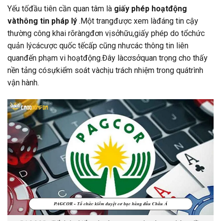
Yếu tốđầu tiên cần quan tâm là
giấy phép hoạtđộng
vàthông tin pháp lý
.Một trangđược xem làđáng tin cậy
thường công khai rõràngđơn vịsởhữu,giấy phép do tổchức
quản lýcácược quốc tếcấp cũng nhưcác thông tin liên
quanđến phạm vi hoạtđộng.Đây làcơsởquan trọng cho thấy
nền tảng cósựkiểm soát vàchịu trách nhiệm trong quátrình
vận hành.