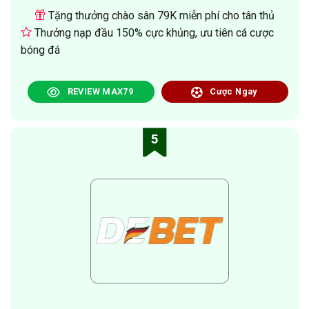
Tặng thưởng chào sân 79K miễn phí cho tân thủ
Thưởng nạp đầu 150% cực khủng, ưu tiên cá cược
bóng đá
REVIEW MAX79
Cược Ngay
5