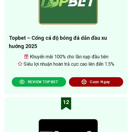
Topbet – Cổng cá độ bóng đá dẫn đầu xu
hướng 2025
Khuyến mãi 100% cho lần nạp đầu tiên
Siêu lợi nhuận hoàn trả cực cao lên đến 1.5%
REVIEW TOPBET
Cược Ngay
12