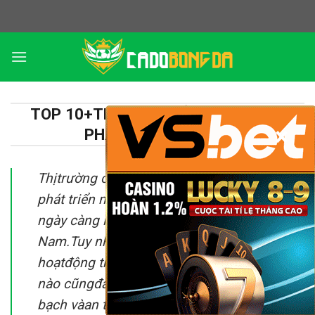
Skip
to
content
TOP 10+TRANG CÁĐỘBÓNGĐÁHỢP
×
PHÁP TỐT NHẤT VN
Thịtrường cácược bóngđátrực tuyếnđang
phát triển mạnh mẽcùng với sựquan tâm
ngày càng lớn của người dùng tại Việt
Nam.Tuy nhiên,giữa hàng loạt website
hoạtđộng tràn lan,không phải nền tảng
nào cũngđảm bảo yếu tốhợp pháp,minh
bạch vàan toàn.Chính vìvậy,việc tổng hợp