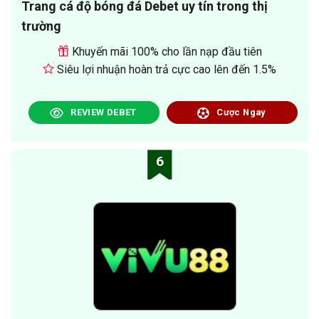
Trang cá độ bóng đá Debet uy tín trong thị
trường
Khuyến mãi 100% cho lần nạp đầu tiên
Siêu lợi nhuận hoàn trả cực cao lên đến 1.5%
REVIEW DEBET
Cược Ngay
6