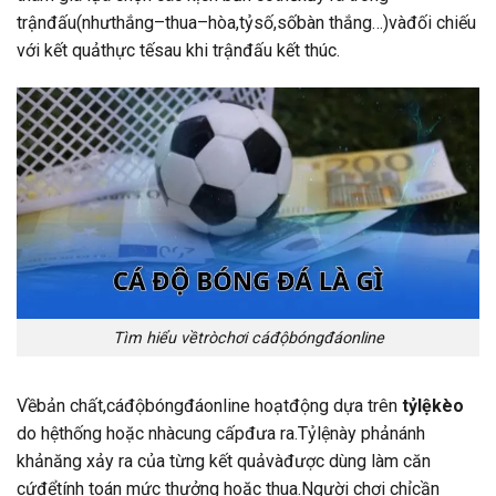
trậnđấu(nhưthắng–thua–hòa,tỷsố,sốbàn thắng…)vàđối chiếu
với kết quảthực tếsau khi trậnđấu kết thúc.
Tìm hiểu vềtròchơi cáđộbóngđáonline
Vềbản chất,cáđộbóngđáonline hoạtđộng dựa trên
tỷlệkèo
do hệthống hoặc nhàcung cấpđưa ra.Tỷlệnày phảnánh
khảnăng xảy ra của từng kết quảvàđược dùng làm căn
cứđểtính toán mức thưởng hoặc thua.Người chơi chỉcần