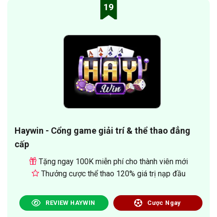
19
Haywin - Cổng game giải trí & thể thao đẳng
cấp
Tặng ngay 100K miễn phí cho thành viên mới
Thưởng cược thể thao 120% giá trị nạp đầu
REVIEW HAYWIN
Cược Ngay