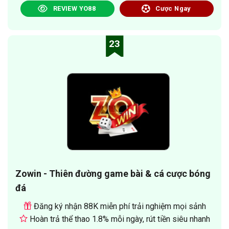
REVIEW YO88
Cược Ngay
23
Zowin - Thiên đường game bài & cá cược bóng
đá
Đăng ký nhận 88K miễn phí trải nghiệm mọi sảnh
Hoàn trả thể thao 1.8% mỗi ngày, rút tiền siêu nhanh