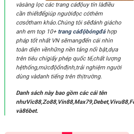
vàsàng lọc các trang cáđộuy tín làđiều
cần thiếtđểgiúp ngườiđọc cóthêm
cơsởtham khảo.Chúng tôi sẽđánh giácho
anh em top 10+
trang cáđộbóngđá
hợp
pháp tốt nhất VN sẽmangđến cái nhìn
toàn diện vềnhững nền tảng nổi bật,dựa
trên tiêu chígiấy phép quốc tế,chất lượng
hệthống,mứcđộổnđịnh,trải nghiệm người
dùng vàdanh tiếng trên thịtrường.
Danh sách này bao gồm các cái tên
nhưVic88,Zo88,Vin88,Max79,Debet,Vivu88,
và86bet.