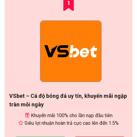
1
VSbet – Cá độ bóng đá uy tín, khuyến mãi ngập
tràn mỗi ngày
Khuyến mãi 100% cho lần nạp đầu tiên
Siêu lợi nhuận hoàn trả cực cao lên đến 1.5%