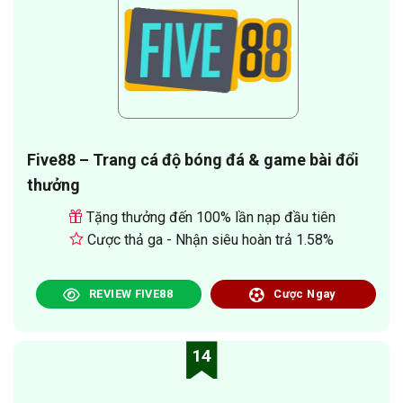
Five88 – Trang cá độ bóng đá & game bài đổi
thưởng
Tặng thưởng đến 100% lần nạp đầu tiên
Cược thả ga - Nhận siêu hoàn trả 1.58%
REVIEW FIVE88
Cược Ngay
14