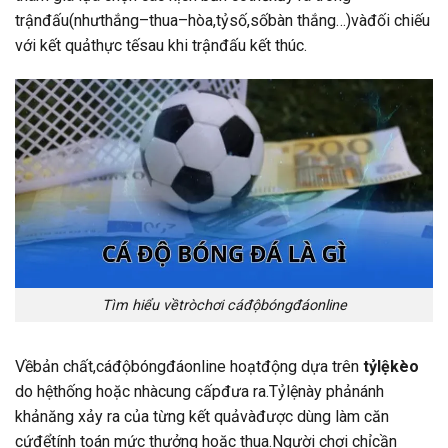
trậnđấu(nhưthắng–thua–hòa,tỷsố,sốbàn thắng…)vàđối chiếu
với kết quảthực tếsau khi trậnđấu kết thúc.
Tìm hiểu vềtròchơi cáđộbóngđáonline
Vềbản chất,cáđộbóngđáonline hoạtđộng dựa trên
tỷlệkèo
do hệthống hoặc nhàcung cấpđưa ra.Tỷlệnày phảnánh
khảnăng xảy ra của từng kết quảvàđược dùng làm căn
cứđểtính toán mức thưởng hoặc thua.Người chơi chỉcần