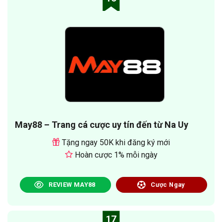
May88 – Trang cá cược uy tín đến từ Na Uy
Tặng ngay 50K khi đăng ký mới
Hoàn cược 1% mỗi ngày
REVIEW MAY88
Cược Ngay
17