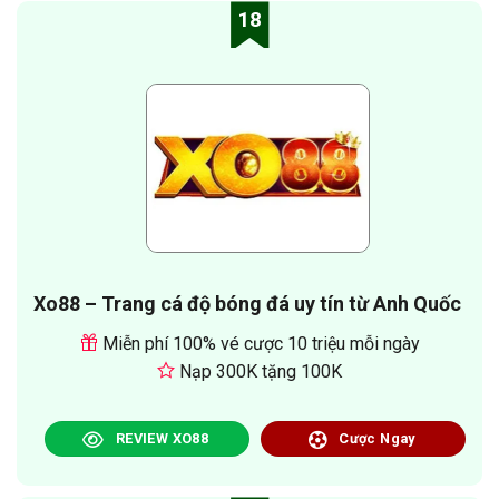
18
Xo88 – Trang cá độ bóng đá uy tín từ Anh Quốc
Miễn phí 100% vé cược 10 triệu mỗi ngày
Nạp 300K tặng 100K
REVIEW XO88
Cược Ngay