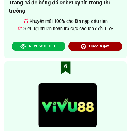
Trang cá độ bóng đá Debet uy tín trong thị
trường
Khuyến mãi 100% cho lần nạp đầu tiên
Siêu lợi nhuận hoàn trả cực cao lên đến 1.5%
REVIEW DEBET
Cược Ngay
6