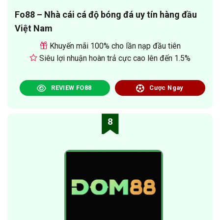
Fo88 – Nhà cái cá độ bóng đá uy tín hàng đầu
Việt Nam
Khuyến mãi 100% cho lần nạp đầu tiên
Siêu lợi nhuận hoàn trả cực cao lên đến 1.5%
REVIEW FO88
Cược Ngay
8