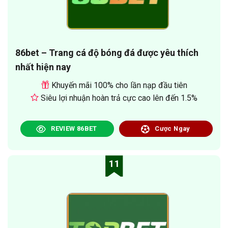
86bet – Trang cá độ bóng đá được yêu thích
nhất hiện nay
Khuyến mãi 100% cho lần nạp đầu tiên
Siêu lợi nhuận hoàn trả cực cao lên đến 1.5%
REVIEW 86BET
Cược Ngay
11