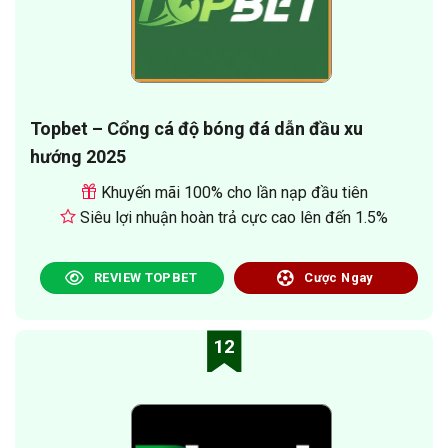
Topbet – Cổng cá độ bóng đá dẫn đầu xu
hướng 2025
Khuyến mãi 100% cho lần nạp đầu tiên
Siêu lợi nhuận hoàn trả cực cao lên đến 1.5%
REVIEW TOPBET
Cược Ngay
12