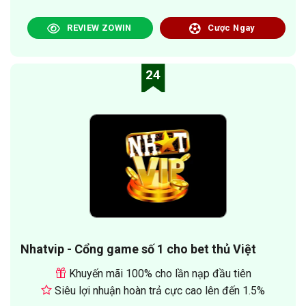
REVIEW ZOWIN
Cược Ngay
24
Nhatvip - Cổng game số 1 cho bet thủ Việt
Khuyến mãi 100% cho lần nạp đầu tiên
Siêu lợi nhuận hoàn trả cực cao lên đến 1.5%