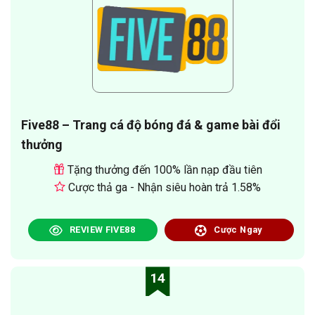
Five88 – Trang cá độ bóng đá & game bài đổi
thưởng
Tặng thưởng đến 100% lần nạp đầu tiên
Cược thả ga - Nhận siêu hoàn trả 1.58%
REVIEW FIVE88
Cược Ngay
14