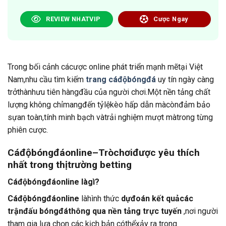
REVIEW NHATVIP
Cược Ngay
Trong bối cảnh cácược online phát triển mạnh mẽtại Việt
Nam,nhu cầu tìm kiếm
trang cáđộbóngđá
uy tín ngày càng
trởthànhưu tiên hàngđầu của người chơi.Một nền tảng chất
lượng không chỉmangđến tỷlệkèo hấp dẫn màcònđảm bảo
sựan toàn,tính minh bạch vàtrải nghiệm mượt màtrong từng
phiên cược.
Cáđộbóngđáonline–Tròchơiđược yêu thích
nhất trong thịtrường betting
Cáđộbóngđáonline làgì?
Cáđộbóngđáonline
làhình thức
dựđoán kết quảcác
trậnđấu bóngđáthông qua nền tảng trực tuyến
,nơi người
tham gia lựa chọn các kịch bản cóthểxảy ra trong