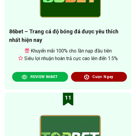
86bet – Trang cá độ bóng đá được yêu thích
nhất hiện nay
Khuyến mãi 100% cho lần nạp đầu tiên
Siêu lợi nhuận hoàn trả cực cao lên đến 1.5%
REVIEW 86BET
Cược Ngay
11