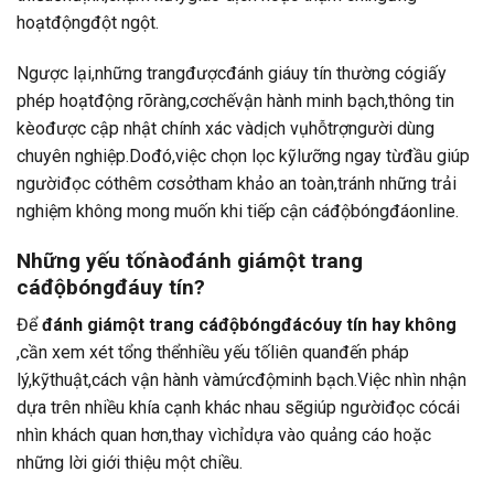
hoạtđộngđột ngột.
Ngược lại,những trangđượcđánh giáuy tín thường cógiấy
phép hoạtđộng rõràng,cơchếvận hành minh bạch,thông tin
kèođược cập nhật chính xác vàdịch vụhỗtrợngười dùng
chuyên nghiệp.Dođó,việc chọn lọc kỹlưỡng ngay từđầu giúp
ngườiđọc cóthêm cơsởtham khảo an toàn,tránh những trải
nghiệm không mong muốn khi tiếp cận cáđộbóngđáonline.
Những yếu tốnàođánh giámột trang
cáđộbóngđáuy tín?
Để
đánh giámột trang cáđộbóngđácóuy tín hay không
,cần xem xét tổng thểnhiều yếu tốliên quanđến pháp
lý,kỹthuật,cách vận hành vàmứcđộminh bạch.Việc nhìn nhận
dựa trên nhiều khía cạnh khác nhau sẽgiúp ngườiđọc cócái
nhìn khách quan hơn,thay vìchỉdựa vào quảng cáo hoặc
những lời giới thiệu một chiều.