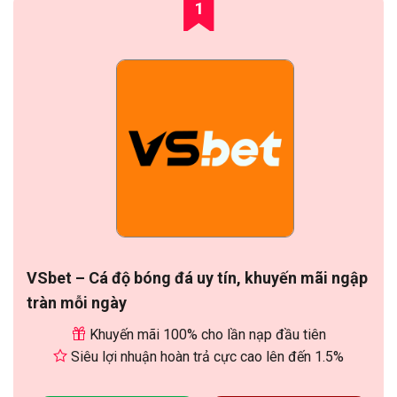
1
VSbet – Cá độ bóng đá uy tín, khuyến mãi ngập
tràn mỗi ngày
Khuyến mãi 100% cho lần nạp đầu tiên
Siêu lợi nhuận hoàn trả cực cao lên đến 1.5%