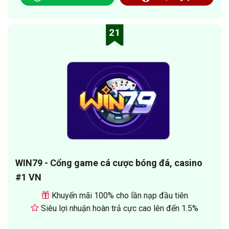
21
WIN79 - Cổng game cá cược bóng đá, casino
#1 VN
Khuyến mãi 100% cho lần nạp đầu tiên
Siêu lợi nhuận hoàn trả cực cao lên đến 1.5%