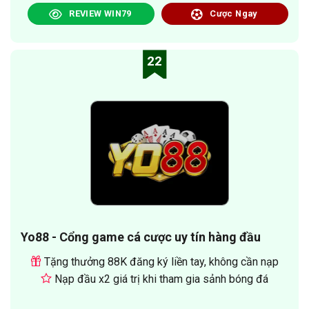
REVIEW WIN79
Cược Ngay
22
Yo88 - Cổng game cá cược uy tín hàng đầu
Tặng thưởng 88K đăng ký liền tay, không cần nạp
Nạp đầu x2 giá trị khi tham gia sảnh bóng đá