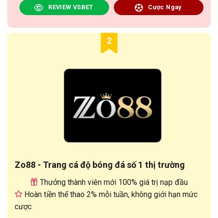
REVIEW VSBET
Cược Ngay
2
Zo88 - Trang cá độ bóng đá số 1 thị trường
Thưởng thành viên mới 100% giá trị nạp đầu
Hoàn tiền thể thao 2% mỗi tuần, không giới hạn mức
cược