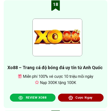
18
Xo88 – Trang cá độ bóng đá uy tín từ Anh Quốc
Miễn phí 100% vé cược 10 triệu mỗi ngày
Nạp 300K tặng 100K
REVIEW XO88
Cược Ngay