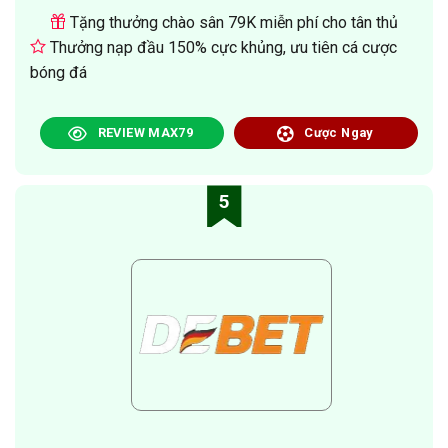
Tặng thưởng chào sân 79K miễn phí cho tân thủ
Thưởng nạp đầu 150% cực khủng, ưu tiên cá cược
bóng đá
REVIEW MAX79
Cược Ngay
5