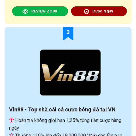
REVIEW ZO88
Cược Ngay
3
Vin88 - Top nhà cái cá cược bóng đá tại VN
Hoàn trả không giới hạn 1,25% tổng tiền cược hàng
ngày
Thưởng 110% lên đến 18.000.000 VNĐ cho lần nạp