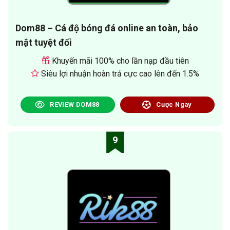
Dom88 – Cá độ bóng đá online an toàn, bảo
mật tuyệt đối
Khuyến mãi 100% cho lần nạp đầu tiên
Siêu lợi nhuận hoàn trả cực cao lên đến 1.5%
REVIEW DOM88
Cược Ngay
9