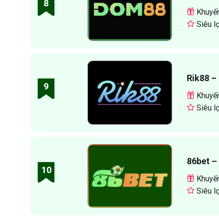
8
Khuyến
Siêu lợ
Rik88 –
9
Khuyến
Siêu lợ
86bet –
10
Khuyến
Siêu lợ