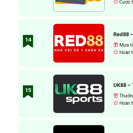
Cược t
Red88 –
14
Mưa ti
Hoàn t
UK88 – 
15
Thưởng
Hoàn t