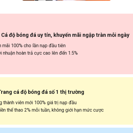
 Cá độ bóng đá uy tín, khuyến mãi ngập tràn mỗi ngày
 mãi 100% cho lần nạp đầu tiên
i nhuận hoàn trả cực cao lên đến 1.5%
Trang cá độ bóng đá số 1 thị trường
 thành viên mới 100% giá trị nạp đầu
iền thể thao 2% mỗi tuần, không giới hạn mức cược