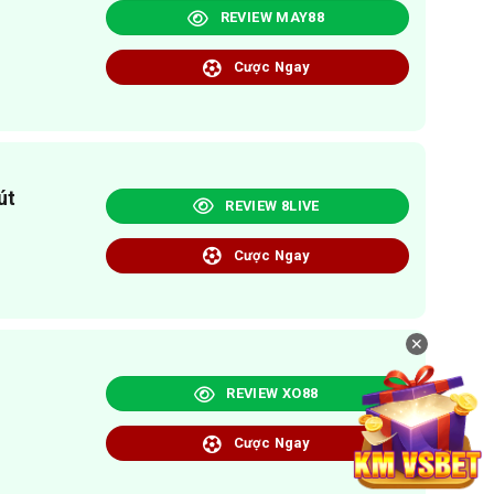
REVIEW MAY88
Cược Ngay
út
REVIEW 8LIVE
Cược Ngay
✕
REVIEW XO88
Cược Ngay