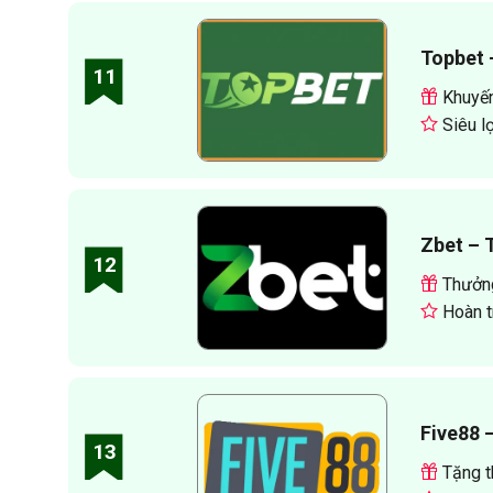
Topbet 
11
Khuyến
Siêu lợ
Zbet – 
12
Thưởng
Hoàn t
Five88 
13
Tặng t