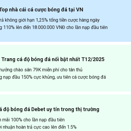
 Top nhà cái cá cược bóng đá tại VN
rả không giới hạn 1,25% tổng tiền cược hàng ngày
 110% lên đến 18.000.000 VNĐ cho lần nạp đầu tiên
 Trang cá độ bóng đá nổi bật nhất T12/2025
hưởng chào sân 79K miễn phí cho tân thủ
 nạp đầu 150% cực khủng, ưu tiên cá cược bóng đá
á độ bóng đá Debet uy tín trong thị trường
 mãi 100% cho lần nạp đầu tiên
i nhuận hoàn trả cực cao lên đến 1.5%