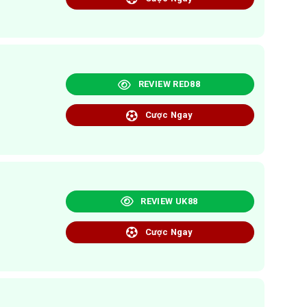
REVIEW RED88
Cược Ngay
REVIEW UK88
Cược Ngay