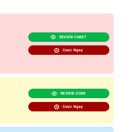
REVIEW VSBET
Cược Ngay
REVIEW ZO88
Cược Ngay