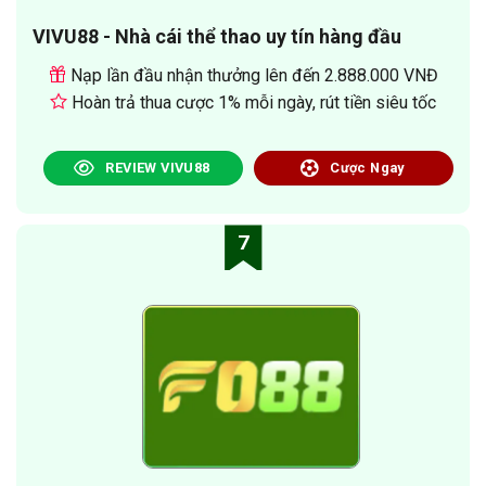
VIVU88 - Nhà cái thể thao uy tín hàng đầu
Nạp lần đầu nhận thưởng lên đến 2.888.000 VNĐ
Hoàn trả thua cược 1% mỗi ngày, rút tiền siêu tốc
REVIEW VIVU88
Cược Ngay
7