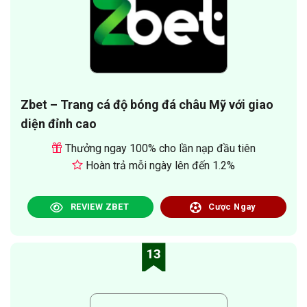
Zbet – Trang cá độ bóng đá châu Mỹ với giao
diện đỉnh cao
Thưởng ngay 100% cho lần nạp đầu tiên
Hoàn trả mỗi ngày lên đến 1.2%
REVIEW ZBET
Cược Ngay
13