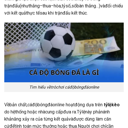
trậnđấu(nhưthắng–thua–hòa,tỷsố,sốbàn thắng…)vàđối chiếu
với kết quảthực tếsau khi trậnđấu kết thúc.
Tìm hiểu vềtròchơi cáđộbóngđáonline
Vềbản chất,cáđộbóngđáonline hoạtđộng dựa trên
tỷlệkèo
do hệthống hoặc nhàcung cấpđưa ra.Tỷlệnày phảnánh
khảnăng xảy ra của từng kết quảvàđược dùng làm căn
cứđểtính toán mức thưởng hoặc thua.Người chơi chỉcần