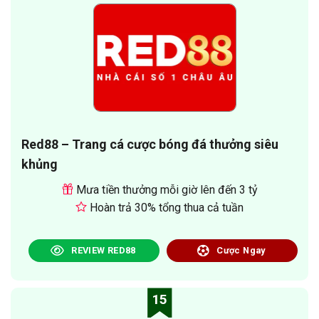
Red88 – Trang cá cược bóng đá thưởng siêu
khủng
Mưa tiền thưởng mỗi giờ lên đến 3 tỷ
Hoàn trả 30% tổng thua cả tuần
REVIEW RED88
Cược Ngay
15