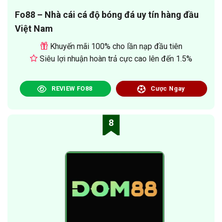
Fo88 – Nhà cái cá độ bóng đá uy tín hàng đầu
Việt Nam
Khuyến mãi 100% cho lần nạp đầu tiên
Siêu lợi nhuận hoàn trả cực cao lên đến 1.5%
REVIEW FO88
Cược Ngay
8