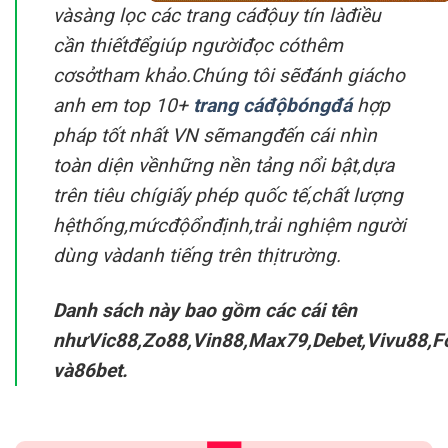
vàsàng lọc các trang cáđộuy tín làđiều
cần thiếtđểgiúp ngườiđọc cóthêm
cơsởtham khảo.Chúng tôi sẽđánh giácho
anh em top 10+
trang cáđộbóngđá
hợp
pháp tốt nhất VN sẽmangđến cái nhìn
toàn diện vềnhững nền tảng nổi bật,dựa
trên tiêu chígiấy phép quốc tế,chất lượng
hệthống,mứcđộổnđịnh,trải nghiệm người
dùng vàdanh tiếng trên thịtrường.
Danh sách này bao gồm các cái tên
nhưVic88,Zo88,Vin88,Max79,Debet,Vivu88,
và86bet.