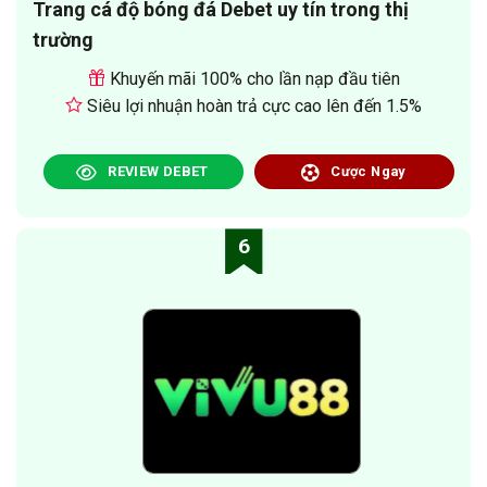
Trang cá độ bóng đá Debet uy tín trong thị
trường
Khuyến mãi 100% cho lần nạp đầu tiên
Siêu lợi nhuận hoàn trả cực cao lên đến 1.5%
REVIEW DEBET
Cược Ngay
6