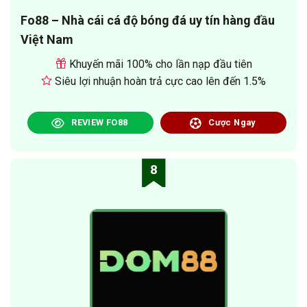
Fo88 – Nhà cái cá độ bóng đá uy tín hàng đầu
Việt Nam
Khuyến mãi 100% cho lần nạp đầu tiên
Siêu lợi nhuận hoàn trả cực cao lên đến 1.5%
REVIEW FO88
Cược Ngay
8