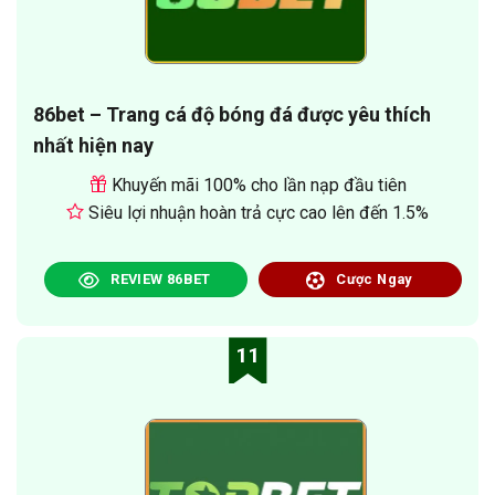
86bet – Trang cá độ bóng đá được yêu thích
nhất hiện nay
Khuyến mãi 100% cho lần nạp đầu tiên
Siêu lợi nhuận hoàn trả cực cao lên đến 1.5%
REVIEW 86BET
Cược Ngay
11