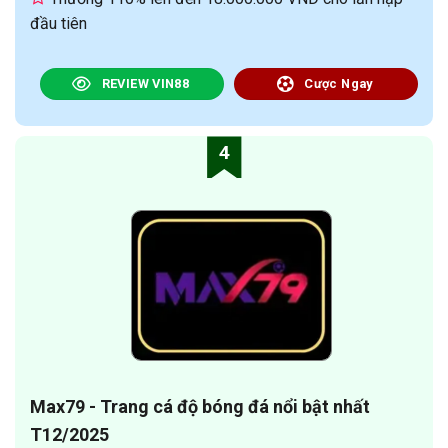
đầu tiên
REVIEW VIN88
Cược Ngay
4
Max79 - Trang cá độ bóng đá nổi bật nhất
T12/2025