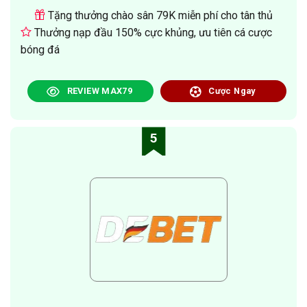
Tặng thưởng chào sân 79K miễn phí cho tân thủ
Thưởng nạp đầu 150% cực khủng, ưu tiên cá cược
bóng đá
REVIEW MAX79
Cược Ngay
5