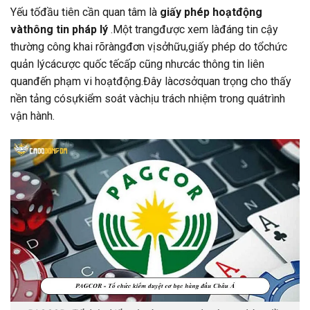
Yếu tốđầu tiên cần quan tâm là
giấy phép hoạtđộng
vàthông tin pháp lý
.Một trangđược xem làđáng tin cậy
thường công khai rõràngđơn vịsởhữu,giấy phép do tổchức
quản lýcácược quốc tếcấp cũng nhưcác thông tin liên
quanđến phạm vi hoạtđộng.Đây làcơsởquan trọng cho thấy
nền tảng cósựkiểm soát vàchịu trách nhiệm trong quátrình
vận hành.