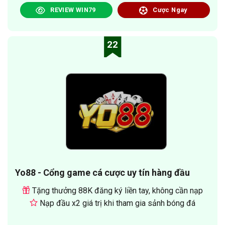
REVIEW WIN79
Cược Ngay
22
Yo88 - Cổng game cá cược uy tín hàng đầu
Tặng thưởng 88K đăng ký liền tay, không cần nạp
Nạp đầu x2 giá trị khi tham gia sảnh bóng đá