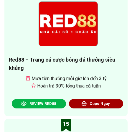
Red88 – Trang cá cược bóng đá thưởng siêu
khủng
Mưa tiền thưởng mỗi giờ lên đến 3 tỷ
Hoàn trả 30% tổng thua cả tuần
REVIEW RED88
Cược Ngay
15