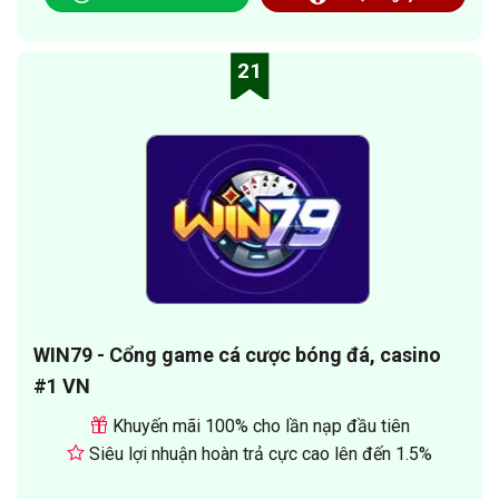
21
WIN79 - Cổng game cá cược bóng đá, casino
#1 VN
Khuyến mãi 100% cho lần nạp đầu tiên
Siêu lợi nhuận hoàn trả cực cao lên đến 1.5%