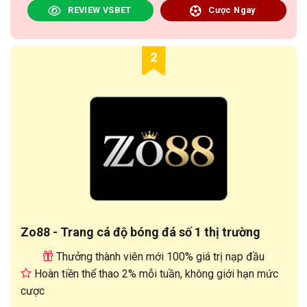
REVIEW VSBET
Cược Ngay
2
Zo88 - Trang cá độ bóng đá số 1 thị trường
Thưởng thành viên mới 100% giá trị nạp đầu
Hoàn tiền thể thao 2% mỗi tuần, không giới hạn mức
cược