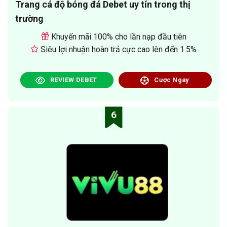
Trang cá độ bóng đá Debet uy tín trong thị
trường
Khuyến mãi 100% cho lần nạp đầu tiên
Siêu lợi nhuận hoàn trả cực cao lên đến 1.5%
REVIEW DEBET
Cược Ngay
6