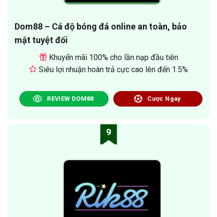
Dom88 – Cá độ bóng đá online an toàn, bảo
mật tuyệt đối
Khuyến mãi 100% cho lần nạp đầu tiên
Siêu lợi nhuận hoàn trả cực cao lên đến 1.5%
REVIEW DOM88
Cược Ngay
9