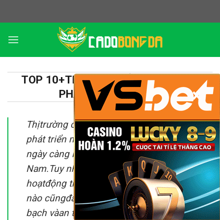
Skip
to
content
TOP 10+TRANG CÁĐỘBÓNGĐÁHỢP
×
PHÁP TỐT NHẤT VN
Thịtrường cácược bóngđátrực tuyếnđang
phát triển mạnh mẽcùng với sựquan tâm
ngày càng lớn của người dùng tại Việt
Nam.Tuy nhiên,giữa hàng loạt website
hoạtđộng tràn lan,không phải nền tảng
nào cũngđảm bảo yếu tốhợp pháp,minh
bạch vàan toàn.Chính vìvậy,việc tổng hợp