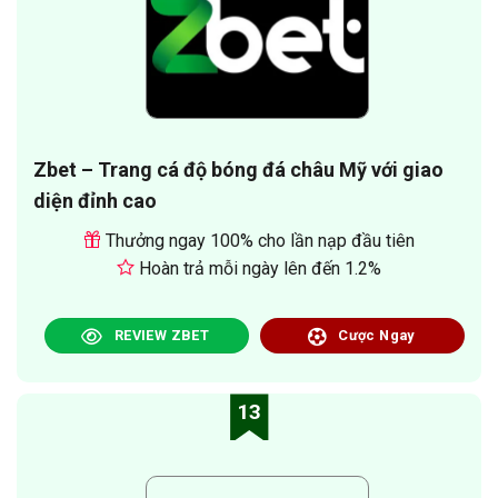
Zbet – Trang cá độ bóng đá châu Mỹ với giao
diện đỉnh cao
Thưởng ngay 100% cho lần nạp đầu tiên
Hoàn trả mỗi ngày lên đến 1.2%
REVIEW ZBET
Cược Ngay
13