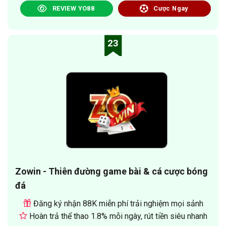
REVIEW YO88
Cược Ngay
23
Zowin - Thiên đường game bài & cá cược bóng
đá
Đăng ký nhận 88K miễn phí trải nghiệm mọi sảnh
Hoàn trả thể thao 1.8% mỗi ngày, rút tiền siêu nhanh