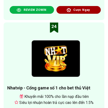
REVIEW ZOWIN
Cược Ngay
24
Nhatvip - Cổng game số 1 cho bet thủ Việt
Khuyến mãi 100% cho lần nạp đầu tiên
Siêu lợi nhuận hoàn trả cực cao lên đến 1.5%