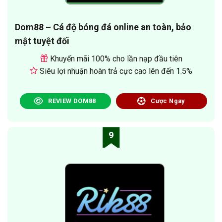
Dom88 – Cá độ bóng đá online an toàn, bảo
mật tuyệt đối
Khuyến mãi 100% cho lần nạp đầu tiên
Siêu lợi nhuận hoàn trả cực cao lên đến 1.5%
REVIEW DOM88
Cược Ngay
9