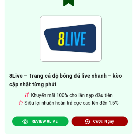
8Live – Trang cá độ bóng đá live nhanh – kèo
cập nhật từng phút
Khuyến mãi 100% cho lần nạp đầu tiên
Siêu lợi nhuận hoàn trả cực cao lên đến 1.5%
REVIEW 8LIVE
Cược Ngay