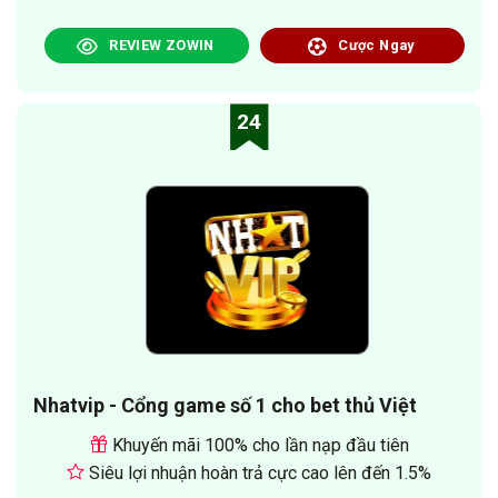
REVIEW ZOWIN
Cược Ngay
24
Nhatvip - Cổng game số 1 cho bet thủ Việt
Khuyến mãi 100% cho lần nạp đầu tiên
Siêu lợi nhuận hoàn trả cực cao lên đến 1.5%