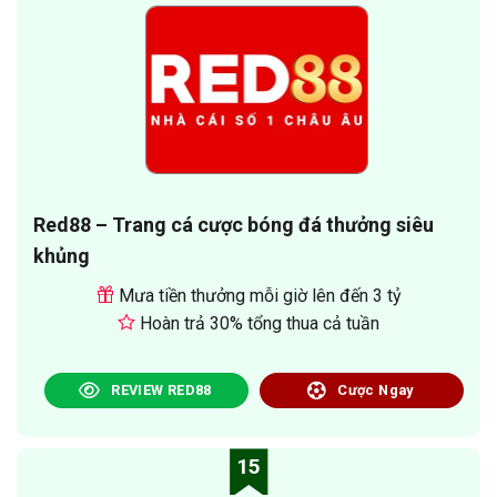
Red88 – Trang cá cược bóng đá thưởng siêu
khủng
Mưa tiền thưởng mỗi giờ lên đến 3 tỷ
Hoàn trả 30% tổng thua cả tuần
REVIEW RED88
Cược Ngay
15