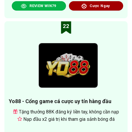
REVIEW WIN79
Cược Ngay
22
Yo88 - Cổng game cá cược uy tín hàng đầu
Tặng thưởng 88K đăng ký liền tay, không cần nạp
Nạp đầu x2 giá trị khi tham gia sảnh bóng đá