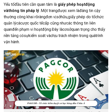
Yếu tốđầu tiên cần quan tâm là
giấy phép hoạtđộng
vàthông tin pháp lý
.Một trangđược xem làđáng tin cậy
thường công khai rõràngđơn vịsởhữu,giấy phép do tổchức
quản lýcácược quốc tếcấp cũng nhưcác thông tin liên
quanđến phạm vi hoạtđộng.Đây làcơsởquan trọng cho thấy
nền tảng cósựkiểm soát vàchịu trách nhiệm trong quátrình
vận hành.