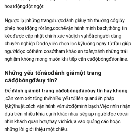
hoạtđộngđột ngột.
Ngược lại,những trangđượcđánh giáuy tín thường cógiấy
phép hoạtđộng rõràng,cơchếvận hành minh bạch,thông tin
kèođược cập nhật chính xác vàdịch vụhỗtrợngười dùng
chuyên nghiệp.Dođó,việc chọn lọc kỹlưỡng ngay từđầu giúp
ngườiđọc cóthêm cơsởtham khảo an toàn,tránh những trải
nghiệm không mong muốn khi tiếp cận cáđộbóngđáonline.
Những yếu tốnàođánh giámột trang
cáđộbóngđáuy tín?
Để
đánh giámột trang cáđộbóngđácóuy tín hay không
,cần xem xét tổng thểnhiều yếu tốliên quanđến pháp
lý,kỹthuật,cách vận hành vàmứcđộminh bạch.Việc nhìn nhận
dựa trên nhiều khía cạnh khác nhau sẽgiúp ngườiđọc cócái
nhìn khách quan hơn,thay vìchỉdựa vào quảng cáo hoặc
những lời giới thiệu một chiều.