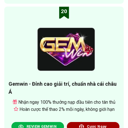
20
Gemwin - Đỉnh cao giải trí, chuẩn nhà cái châu
Á
Nhận ngay 100% thưởng nạp đầu tiên cho tân thủ
Hoàn cược thể thao 2% mỗi ngày, không giới hạn
REVIEW GEMWIN
Cược Ngay