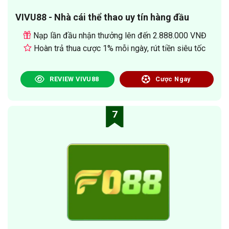
VIVU88 - Nhà cái thể thao uy tín hàng đầu
Nạp lần đầu nhận thưởng lên đến 2.888.000 VNĐ
Hoàn trả thua cược 1% mỗi ngày, rút tiền siêu tốc
REVIEW VIVU88
Cược Ngay
7