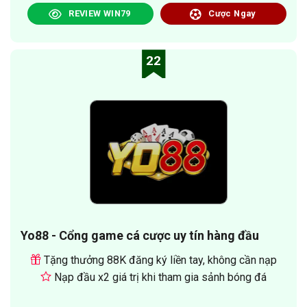
REVIEW WIN79
Cược Ngay
22
Yo88 - Cổng game cá cược uy tín hàng đầu
Tặng thưởng 88K đăng ký liền tay, không cần nạp
Nạp đầu x2 giá trị khi tham gia sảnh bóng đá