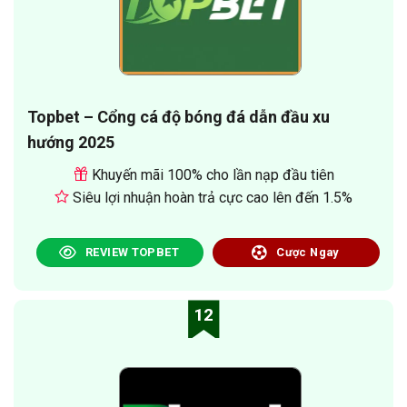
Topbet – Cổng cá độ bóng đá dẫn đầu xu
hướng 2025
Khuyến mãi 100% cho lần nạp đầu tiên
Siêu lợi nhuận hoàn trả cực cao lên đến 1.5%
REVIEW TOPBET
Cược Ngay
12