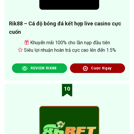
Rik88 – Cá độ bóng đá kết hợp live casino cực
cuốn
Khuyến mãi 100% cho lần nạp đầu tiên
Siêu lợi nhuận hoàn trả cực cao lên đến 1.5%
REVIEW RIK88
Cược Ngay
10