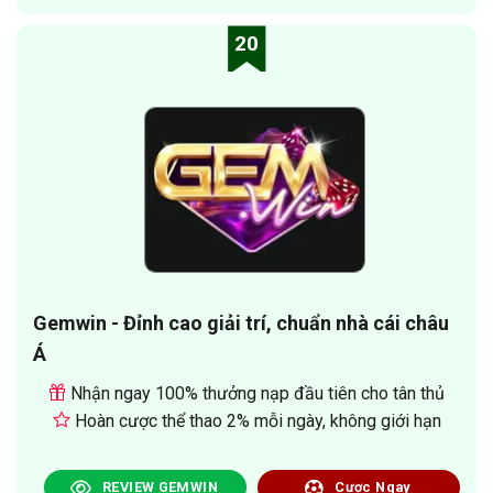
20
Gemwin - Đỉnh cao giải trí, chuẩn nhà cái châu
Á
Nhận ngay 100% thưởng nạp đầu tiên cho tân thủ
Hoàn cược thể thao 2% mỗi ngày, không giới hạn
REVIEW GEMWIN
Cược Ngay