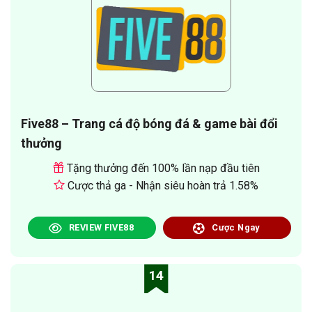
Five88 – Trang cá độ bóng đá & game bài đổi
thưởng
Tặng thưởng đến 100% lần nạp đầu tiên
Cược thả ga - Nhận siêu hoàn trả 1.58%
REVIEW FIVE88
Cược Ngay
14