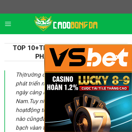
Skip
to
content
TOP 10+TRANG CÁĐỘBÓNGĐÁHỢP
×
PHÁP TỐT NHẤT VN
Thịtrường cácược bóngđátrực tuyếnđang
phát triển mạnh mẽcùng với sựquan tâm
ngày càng lớn của người dùng tại Việt
Nam.Tuy nhiên,giữa hàng loạt website
hoạtđộng tràn lan,không phải nền tảng
nào cũngđảm bảo yếu tốhợp pháp,minh
bạch vàan toàn.Chính vìvậy,việc tổng hợp