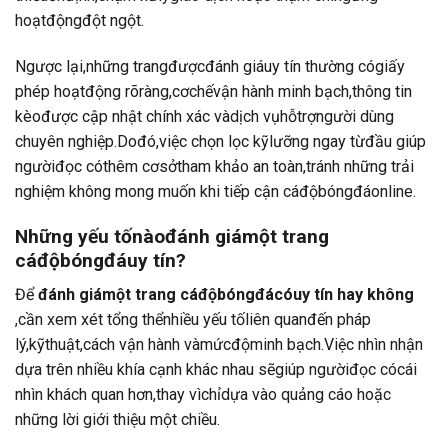
hoạtđộngđột ngột.
Ngược lại,những trangđượcđánh giáuy tín thường cógiấy
phép hoạtđộng rõràng,cơchếvận hành minh bạch,thông tin
kèođược cập nhật chính xác vàdịch vụhỗtrợngười dùng
chuyên nghiệp.Dođó,việc chọn lọc kỹlưỡng ngay từđầu giúp
ngườiđọc cóthêm cơsởtham khảo an toàn,tránh những trải
nghiệm không mong muốn khi tiếp cận cáđộbóngđáonline.
Những yếu tốnàođánh giámột trang
cáđộbóngđáuy tín?
Để
đánh giámột trang cáđộbóngđácóuy tín hay không
,cần xem xét tổng thểnhiều yếu tốliên quanđến pháp
lý,kỹthuật,cách vận hành vàmứcđộminh bạch.Việc nhìn nhận
dựa trên nhiều khía cạnh khác nhau sẽgiúp ngườiđọc cócái
nhìn khách quan hơn,thay vìchỉdựa vào quảng cáo hoặc
những lời giới thiệu một chiều.