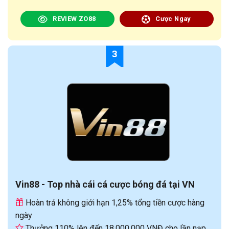
REVIEW ZO88
Cược Ngay
3
Vin88 - Top nhà cái cá cược bóng đá tại VN
Hoàn trả không giới hạn 1,25% tổng tiền cược hàng
ngày
Thưởng 110% lên đến 18.000.000 VNĐ cho lần nạp