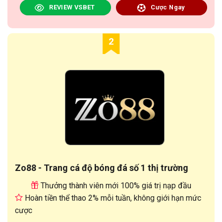
REVIEW VSBET
Cược Ngay
2
Zo88 - Trang cá độ bóng đá số 1 thị trường
Thưởng thành viên mới 100% giá trị nạp đầu
Hoàn tiền thể thao 2% mỗi tuần, không giới hạn mức
cược