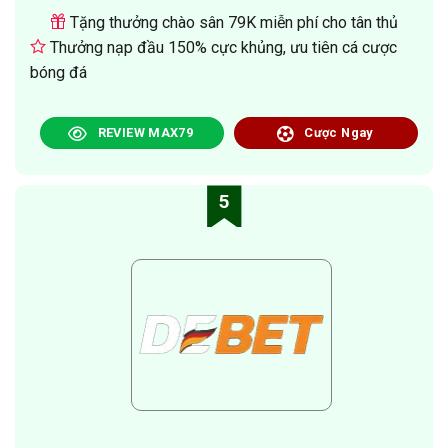
Tặng thưởng chào sân 79K miễn phí cho tân thủ
Thưởng nạp đầu 150% cực khủng, ưu tiên cá cược
bóng đá
REVIEW MAX79
Cược Ngay
5