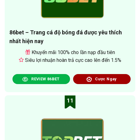
86bet – Trang cá độ bóng đá được yêu thích
nhất hiện nay
Khuyến mãi 100% cho lần nạp đầu tiên
Siêu lợi nhuận hoàn trả cực cao lên đến 1.5%
REVIEW 86BET
Cược Ngay
11