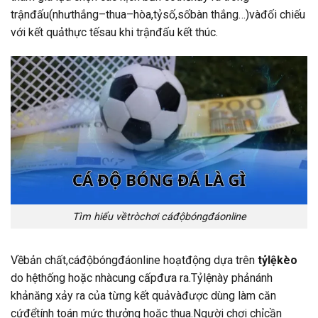
trậnđấu(nhưthắng–thua–hòa,tỷsố,sốbàn thắng…)vàđối chiếu
với kết quảthực tếsau khi trậnđấu kết thúc.
Tìm hiểu vềtròchơi cáđộbóngđáonline
Vềbản chất,cáđộbóngđáonline hoạtđộng dựa trên
tỷlệkèo
do hệthống hoặc nhàcung cấpđưa ra.Tỷlệnày phảnánh
khảnăng xảy ra của từng kết quảvàđược dùng làm căn
cứđểtính toán mức thưởng hoặc thua.Người chơi chỉcần