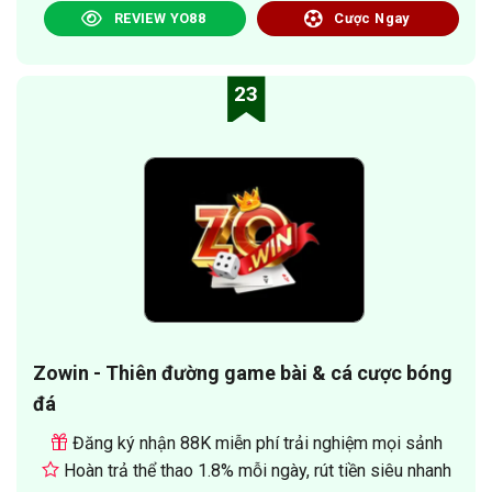
REVIEW YO88
Cược Ngay
23
Zowin - Thiên đường game bài & cá cược bóng
đá
Đăng ký nhận 88K miễn phí trải nghiệm mọi sảnh
Hoàn trả thể thao 1.8% mỗi ngày, rút tiền siêu nhanh