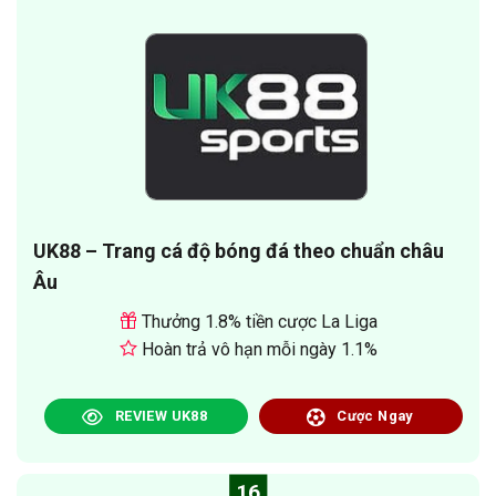
UK88 – Trang cá độ bóng đá theo chuẩn châu
Âu
Thưởng 1.8% tiền cược La Liga
Hoàn trả vô hạn mỗi ngày 1.1%
REVIEW UK88
Cược Ngay
16