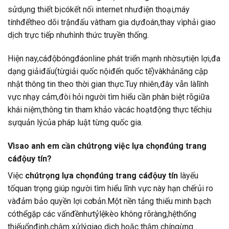
sửdụng thiết bịcókết nối internet nhưđiện thoại,máy
tínhđểtheo dõi trậnđấu vàtham gia dựđoán,thay vìphải giao
dịch trực tiếp nhưhình thức truyền thống.
Hiện nay,cáđộbóngđáonline phát triển mạnh nhờsựtiện lợi,đa
dạng giảiđấu(từgiải quốc nộiđến quốc tế)vàkhảnăng cập
nhật thông tin theo thời gian thực.Tuy nhiên,đây vẫn làlĩnh
vực nhạy cảm,đòi hỏi người tìm hiểu cần phân biệt rõgiữa
khái niệm,thông tin tham khảo vàcác hoạtđộng thực tếchịu
sựquản lýcủa pháp luật từng quốc gia.
Vìsao anh em cần chútrọng việc lựa chọnđúng trang
cáđộuy tín?
Việc
chútrọng lựa chọnđúng trang cáđộuy tín
làyếu
tốquan trọng giúp người tìm hiểu lĩnh vực này hạn chếrủi ro
vàđảm bảo quyền lợi cơbản.Một nền tảng thiếu minh bạch
cóthểgặp các vấnđềnhưtỷlệkèo không rõràng,hệthống
thiếuổnđịnh,chậm xửlýgiao dịch hoặc thậm chíngừng