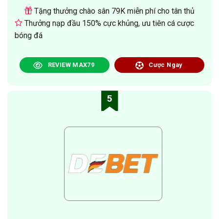
Tặng thưởng chào sân 79K miễn phí cho tân thủ
Thưởng nạp đầu 150% cực khủng, ưu tiên cá cược
bóng đá
REVIEW MAX79
Cược Ngay
5