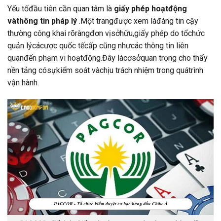
Yếu tốđầu tiên cần quan tâm là
giấy phép hoạtđộng
vàthông tin pháp lý
.Một trangđược xem làđáng tin cậy
thường công khai rõràngđơn vịsởhữu,giấy phép do tổchức
quản lýcácược quốc tếcấp cũng nhưcác thông tin liên
quanđến phạm vi hoạtđộng.Đây làcơsởquan trọng cho thấy
nền tảng cósựkiểm soát vàchịu trách nhiệm trong quátrình
vận hành.