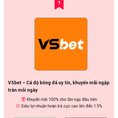
1
VSbet – Cá độ bóng đá uy tín, khuyến mãi ngập
tràn mỗi ngày
Khuyến mãi 100% cho lần nạp đầu tiên
Siêu lợi nhuận hoàn trả cực cao lên đến 1.5%