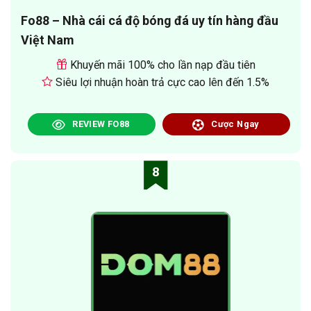
Fo88 – Nhà cái cá độ bóng đá uy tín hàng đầu
Việt Nam
Khuyến mãi 100% cho lần nạp đầu tiên
Siêu lợi nhuận hoàn trả cực cao lên đến 1.5%
REVIEW FO88
Cược Ngay
8