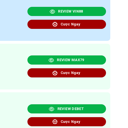
REVIEW VIN88
Cược Ngay
REVIEW MAX79
Cược Ngay
REVIEW DEBET
Cược Ngay