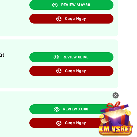
REVIEW MAY88
Cược Ngay
út
REVIEW 8LIVE
Cược Ngay
✕
REVIEW XO88
Cược Ngay