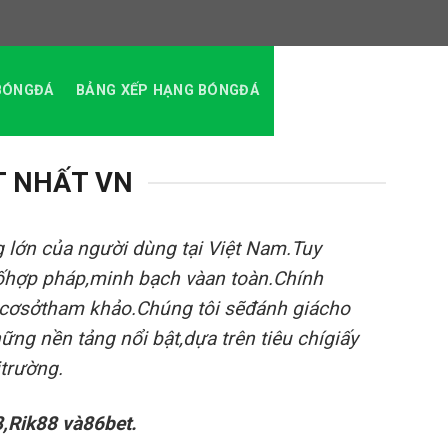
BÓNGĐÁ
BẢNG XẾP HẠNG BÓNGĐÁ
 NHẤT VN
lớn của người dùng tại Việt Nam.Tuy
tốhợp pháp,minh bạch vàan toàn.Chính
êm cơsởtham khảo.Chúng tôi sẽđánh giácho
ng nền tảng nổi bật,dựa trên tiêu chígiấy
trường.
,Rik88 và86bet.