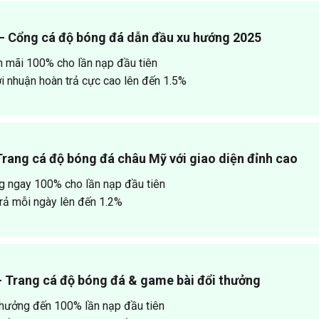
– Cổng cá độ bóng đá dẫn đầu xu hướng 2025
 mãi 100% cho lần nạp đầu tiên
i nhuận hoàn trả cực cao lên đến 1.5%
Trang cá độ bóng đá châu Mỹ với giao diện đỉnh cao
 ngay 100% cho lần nạp đầu tiên
rả mỗi ngày lên đến 1.2%
– Trang cá độ bóng đá & game bài đổi thưởng
hưởng đến 100% lần nạp đầu tiên