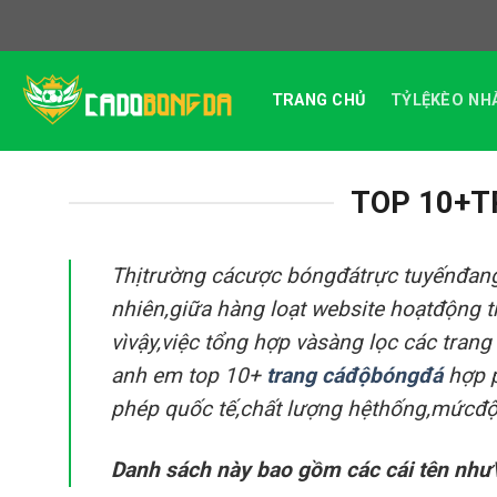
Skip
to
TRANG CHỦ
TỶLỆKÈO NH
content
TOP 10+
Thịtrường cácược bóngđátrực tuyếnđang
nhiên,giữa hàng loạt website hoạtđộng 
vìvậy,việc tổng hợp vàsàng lọc các tra
anh em top 10+
trang cáđộbóngđá
hợp 
phép quốc tế,chất lượng hệthống,mứcđộổ
Danh sách này bao gồm các cái tên nh