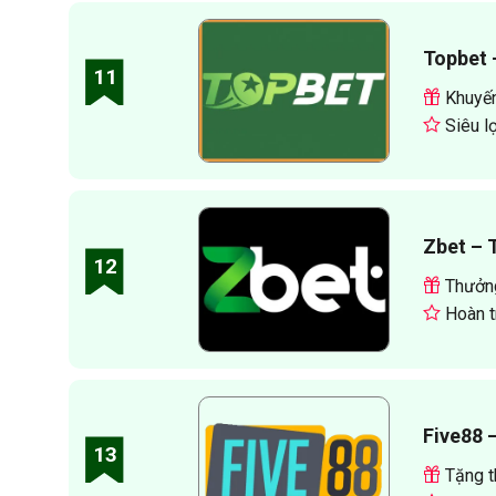
Topbet 
11
Khuyến
Siêu lợ
Zbet – 
12
Thưởng
Hoàn t
Five88 
13
Tặng t