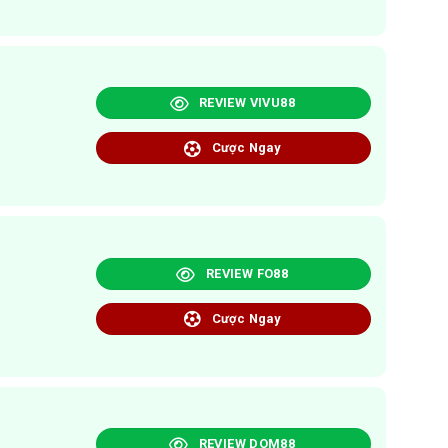
REVIEW VIVU88
Cược Ngay
REVIEW FO88
Cược Ngay
REVIEW DOM88