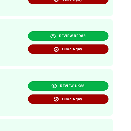
REVIEW RED88
Cược Ngay
REVIEW UK88
Cược Ngay