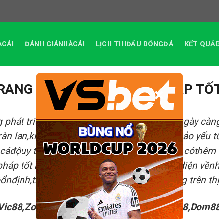
ÀCÁI
ĐÁNH GIÁNHÀCÁI
LỊCH THIĐẤU BÓNGĐÁ
KẾT QUẢ
TRANG CÁĐỘBÓNGĐÁHỢP PHÁP TỐT
×
 phát triển mạnh mẽcùng với sựquan tâm ngày càng 
tràn lan,không phải nền tảng nào cũngđảm bảo yếu 
ng cáđộuy tín làđiều cần thiếtđểgiúp ngườiđọc cóth
pháp tốt nhất VN sẽmangđến cái nhìn toàn diện vềnhữ
nđịnh,trải nghiệm người dùng vàdanh tiếng trên thị
ưVic88,Zo88,Vin88,Max79,Debet,Vivu88,Fo88,Dom88