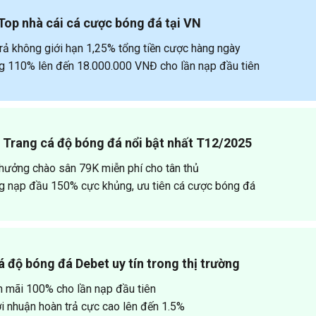
 Top nhà cái cá cược bóng đá tại VN
rả không giới hạn 1,25% tổng tiền cược hàng ngày
 110% lên đến 18.000.000 VNĐ cho lần nạp đầu tiên
 Trang cá độ bóng đá nổi bật nhất T12/2025
hưởng chào sân 79K miễn phí cho tân thủ
 nạp đầu 150% cực khủng, ưu tiên cá cược bóng đá
á độ bóng đá Debet uy tín trong thị trường
 mãi 100% cho lần nạp đầu tiên
i nhuận hoàn trả cực cao lên đến 1.5%