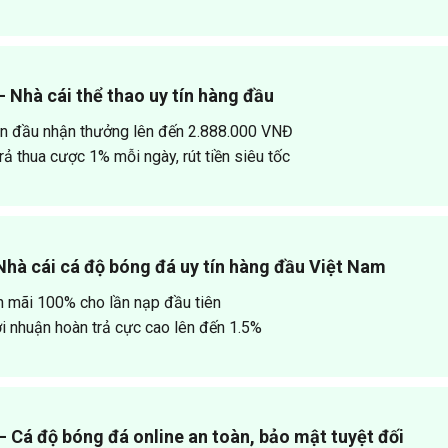
- Nhà cái thể thao uy tín hàng đầu
n đầu nhận thưởng lên đến 2.888.000 VNĐ
ả thua cược 1% mỗi ngày, rút tiền siêu tốc
Nhà cái cá độ bóng đá uy tín hàng đầu Việt Nam
 mãi 100% cho lần nạp đầu tiên
i nhuận hoàn trả cực cao lên đến 1.5%
 Cá độ bóng đá online an toàn, bảo mật tuyệt đối