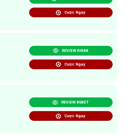
Cược Ngay
REVIEW RIK88
Cược Ngay
REVIEW 86BET
Cược Ngay