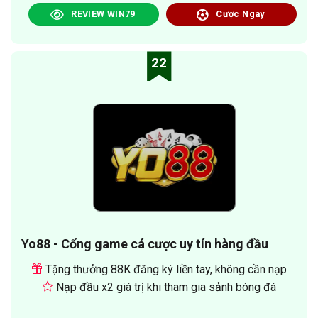
REVIEW WIN79
Cược Ngay
22
Yo88 - Cổng game cá cược uy tín hàng đầu
Tặng thưởng 88K đăng ký liền tay, không cần nạp
Nạp đầu x2 giá trị khi tham gia sảnh bóng đá