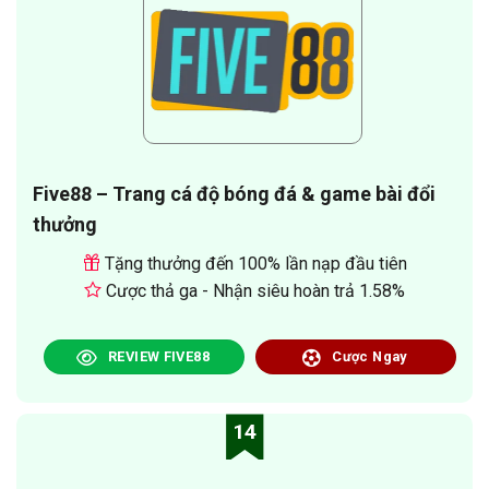
Five88 – Trang cá độ bóng đá & game bài đổi
thưởng
Tặng thưởng đến 100% lần nạp đầu tiên
Cược thả ga - Nhận siêu hoàn trả 1.58%
REVIEW FIVE88
Cược Ngay
14