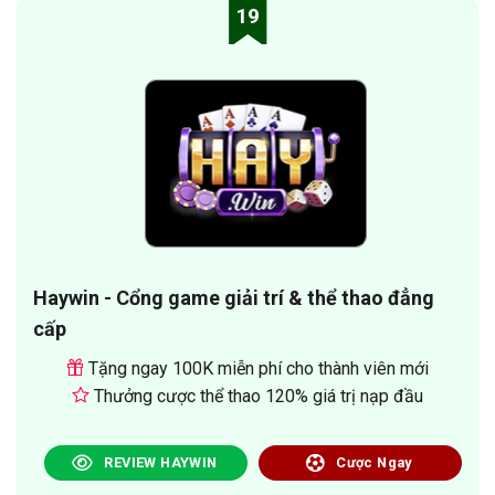
19
Haywin - Cổng game giải trí & thể thao đẳng
cấp
Tặng ngay 100K miễn phí cho thành viên mới
Thưởng cược thể thao 120% giá trị nạp đầu
REVIEW HAYWIN
Cược Ngay