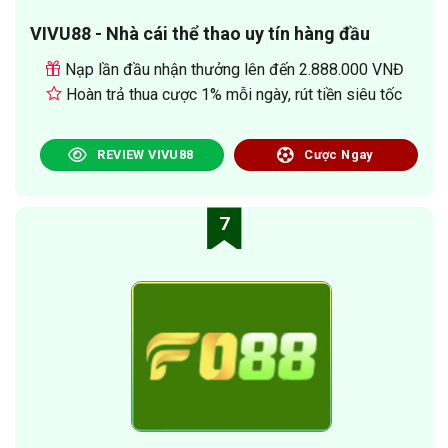
VIVU88 - Nhà cái thể thao uy tín hàng đầu
Nạp lần đầu nhận thưởng lên đến 2.888.000 VNĐ
Hoàn trả thua cược 1% mỗi ngày, rút tiền siêu tốc
REVIEW VIVU88
Cược Ngay
7