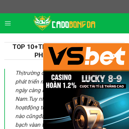
Skip
to
content
TOP 10+TRANG CÁĐỘBÓNGĐÁHỢP
×
PHÁP TỐT NHẤT VN
Thịtrường cácược bóngđátrực tuyếnđang
phát triển mạnh mẽcùng với sựquan tâm
ngày càng lớn của người dùng tại Việt
Nam.Tuy nhiên,giữa hàng loạt website
hoạtđộng tràn lan,không phải nền tảng
nào cũngđảm bảo yếu tốhợp pháp,minh
bạch vàan toàn.Chính vìvậy,việc tổng hợp