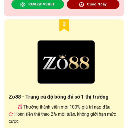
REVIEW VSBET
Cược Ngay
2
Zo88 - Trang cá độ bóng đá số 1 thị trường
Thưởng thành viên mới 100% giá trị nạp đầu
Hoàn tiền thể thao 2% mỗi tuần, không giới hạn mức
cược