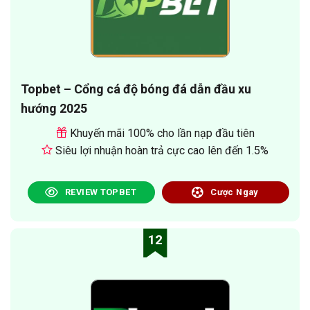
Topbet – Cổng cá độ bóng đá dẫn đầu xu
hướng 2025
Khuyến mãi 100% cho lần nạp đầu tiên
Siêu lợi nhuận hoàn trả cực cao lên đến 1.5%
REVIEW TOPBET
Cược Ngay
12