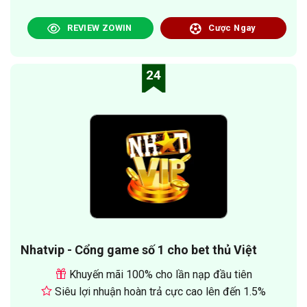
REVIEW ZOWIN
Cược Ngay
24
Nhatvip - Cổng game số 1 cho bet thủ Việt
Khuyến mãi 100% cho lần nạp đầu tiên
Siêu lợi nhuận hoàn trả cực cao lên đến 1.5%