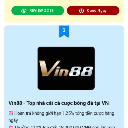
REVIEW ZO88
Cược Ngay
3
Vin88 - Top nhà cái cá cược bóng đá tại VN
Hoàn trả không giới hạn 1,25% tổng tiền cược hàng
ngày
Thưởng 110% lên đến 18.000.000 VNĐ cho lần nạp