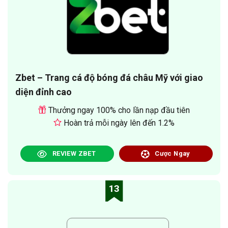
Zbet – Trang cá độ bóng đá châu Mỹ với giao
diện đỉnh cao
Thưởng ngay 100% cho lần nạp đầu tiên
Hoàn trả mỗi ngày lên đến 1.2%
REVIEW ZBET
Cược Ngay
13