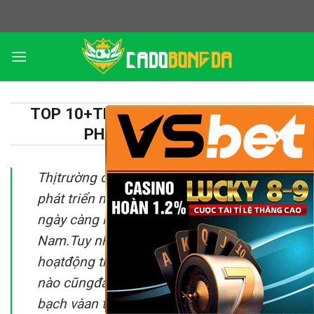
Skip
to
content
TOP 10+TRANG CÁĐỘBÓNGĐÁHỢP
×
PHÁP TỐT NHẤT VN
Thịtrường cácược bóngđátrực tuyếnđang
phát triển mạnh mẽcùng với sựquan tâm
ngày càng lớn của người dùng tại Việt
Nam.Tuy nhiên,giữa hàng loạt website
hoạtđộng tràn lan,không phải nền tảng
nào cũngđảm bảo yếu tốhợp pháp,minh
bạch vàan toàn.Chính vìvậy,việc tổng hợp