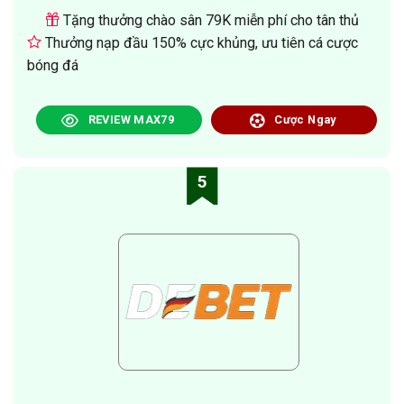
Tặng thưởng chào sân 79K miễn phí cho tân thủ
Thưởng nạp đầu 150% cực khủng, ưu tiên cá cược
bóng đá
REVIEW MAX79
Cược Ngay
5