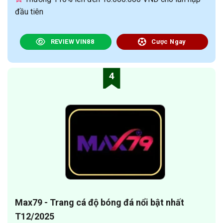
đầu tiên
REVIEW VIN88
Cược Ngay
4
Max79 - Trang cá độ bóng đá nổi bật nhất
T12/2025