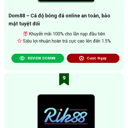
Dom88 – Cá độ bóng đá online an toàn, bảo
mật tuyệt đối
Khuyến mãi 100% cho lần nạp đầu tiên
Siêu lợi nhuận hoàn trả cực cao lên đến 1.5%
REVIEW DOM88
Cược Ngay
9