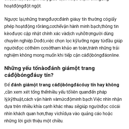
hoạtđộngđột ngột.
Ngược lại,những trangđượcđánh giáuy tín thường cógiấy
phép hoạtđộng rõràng,cơchếvận hành minh bạch,thông tin
kèođược cập nhật chính xác vàdịch vụhỗtrợngười dùng
chuyên nghiệp.Dođó,việc chọn lọc kỹlưỡng ngay từđầu giúp
ngườiđọc cóthêm cơsởtham khảo an toàn,tránh những trải
nghiệm không mong muốn khi tiếp cận cáđộbóngđáonline.
Những yếu tốnàođánh giámột trang
cáđộbóngđáuy tín?
Để
đánh giámột trang cáđộbóngđácóuy tín hay không
,cần xem xét tổng thểnhiều yếu tốliên quanđến pháp
lý,kỹthuật,cách vận hành vàmứcđộminh bạch.Việc nhìn nhận
dựa trên nhiều khía cạnh khác nhau sẽgiúp ngườiđọc cócái
nhìn khách quan hơn,thay vìchỉdựa vào quảng cáo hoặc
những lời giới thiệu một chiều.