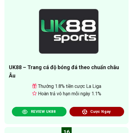
UK88 – Trang cá độ bóng đá theo chuẩn châu
Âu
Thưởng 1.8% tiền cược La Liga
Hoàn trả vô hạn mỗi ngày 1.1%
REVIEW UK88
Cược Ngay
16