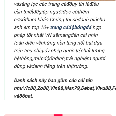
vàsàng lọc các trang cáđộuy tín làđiều
cần thiếtđểgiúp ngườiđọc cóthêm
cơsởtham khảo.Chúng tôi sẽđánh giácho
anh em top 10+
trang cáđộbóngđá
hợp
pháp tốt nhất VN sẽmangđến cái nhìn
toàn diện vềnhững nền tảng nổi bật,dựa
trên tiêu chígiấy phép quốc tế,chất lượng
hệthống,mứcđộổnđịnh,trải nghiệm người
dùng vàdanh tiếng trên thịtrường.
Danh sách này bao gồm các cái tên
nhưVic88,Zo88,Vin88,Max79,Debet,Vivu88,
và86bet.