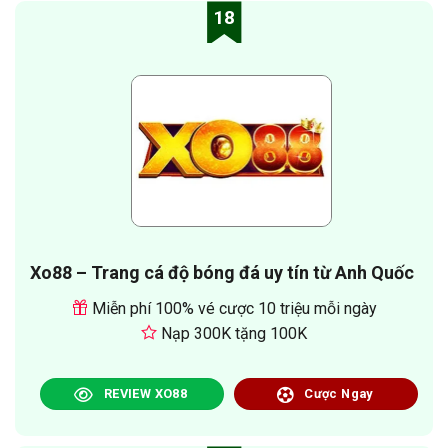
18
Xo88 – Trang cá độ bóng đá uy tín từ Anh Quốc
Miễn phí 100% vé cược 10 triệu mỗi ngày
Nạp 300K tặng 100K
REVIEW XO88
Cược Ngay