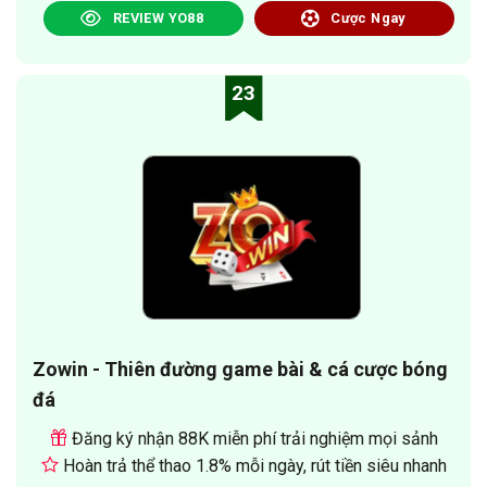
REVIEW YO88
Cược Ngay
23
Zowin - Thiên đường game bài & cá cược bóng
đá
Đăng ký nhận 88K miễn phí trải nghiệm mọi sảnh
Hoàn trả thể thao 1.8% mỗi ngày, rút tiền siêu nhanh