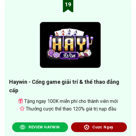
19
Haywin - Cổng game giải trí & thể thao đẳng
cấp
Tặng ngay 100K miễn phí cho thành viên mới
Thưởng cược thể thao 120% giá trị nạp đầu
REVIEW HAYWIN
Cược Ngay