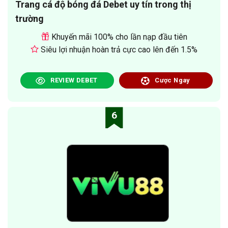
Trang cá độ bóng đá Debet uy tín trong thị
trường
Khuyến mãi 100% cho lần nạp đầu tiên
Siêu lợi nhuận hoàn trả cực cao lên đến 1.5%
REVIEW DEBET
Cược Ngay
6