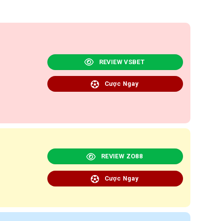
REVIEW VSBET
Cược Ngay
REVIEW ZO88
Cược Ngay