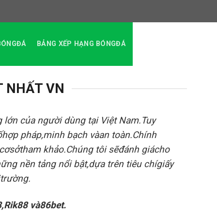
BÓNGĐÁ
BẢNG XẾP HẠNG BÓNGĐÁ
 NHẤT VN
lớn của người dùng tại Việt Nam.Tuy
tốhợp pháp,minh bạch vàan toàn.Chính
êm cơsởtham khảo.Chúng tôi sẽđánh giácho
ng nền tảng nổi bật,dựa trên tiêu chígiấy
trường.
,Rik88 và86bet.