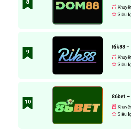
8
Khuyến
Siêu lợ
Rik88 –
9
Khuyến
Siêu lợ
86bet –
10
Khuyến
Siêu lợ