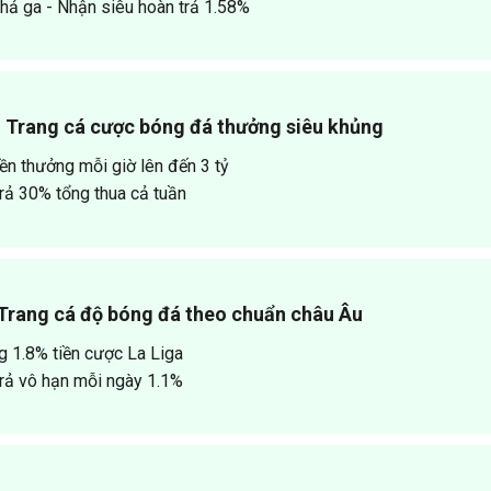
hả ga - Nhận siêu hoàn trả 1.58%
 Trang cá cược bóng đá thưởng siêu khủng
ền thưởng mỗi giờ lên đến 3 tỷ
rả 30% tổng thua cả tuần
Trang cá độ bóng đá theo chuẩn châu Âu
 1.8% tiền cược La Liga
rả vô hạn mỗi ngày 1.1%