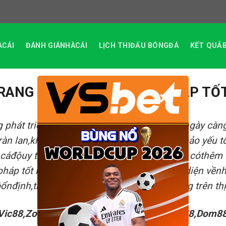
ÀCÁI
ĐÁNH GIÁNHÀCÁI
LỊCH THIĐẤU BÓNGĐÁ
KẾT QUẢ
TRANG CÁĐỘBÓNGĐÁHỢP PHÁP TỐT
×
 phát triển mạnh mẽcùng với sựquan tâm ngày càng 
tràn lan,không phải nền tảng nào cũngđảm bảo yếu 
ng cáđộuy tín làđiều cần thiếtđểgiúp ngườiđọc cóth
pháp tốt nhất VN sẽmangđến cái nhìn toàn diện vềnhữ
nđịnh,trải nghiệm người dùng vàdanh tiếng trên thị
ưVic88,Zo88,Vin88,Max79,Debet,Vivu88,Fo88,Dom88