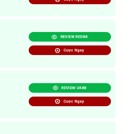
REVIEW RED88
Cược Ngay
REVIEW UK88
Cược Ngay