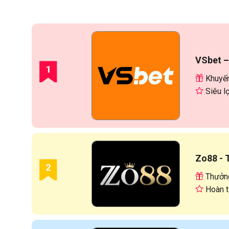
VSbet –
1
Khuyến
Siêu lợ
Zo88 - 
2
Thưởng
Hoàn t