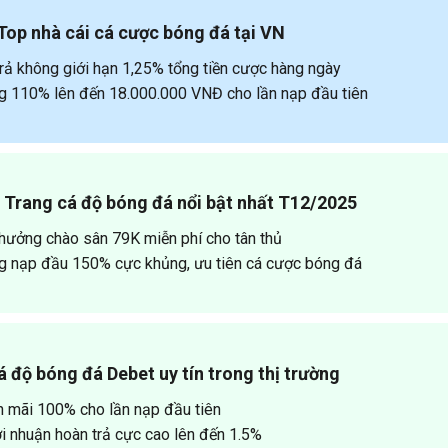
 Top nhà cái cá cược bóng đá tại VN
rả không giới hạn 1,25% tổng tiền cược hàng ngày
 110% lên đến 18.000.000 VNĐ cho lần nạp đầu tiên
 Trang cá độ bóng đá nổi bật nhất T12/2025
hưởng chào sân 79K miễn phí cho tân thủ
 nạp đầu 150% cực khủng, ưu tiên cá cược bóng đá
á độ bóng đá Debet uy tín trong thị trường
 mãi 100% cho lần nạp đầu tiên
i nhuận hoàn trả cực cao lên đến 1.5%