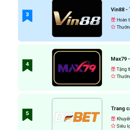
Vin88 -
3
Hoàn t
Thưởng
Max79 -
4
Tặng t
Thưởng
Trang c
5
Khuyến
Siêu lợ