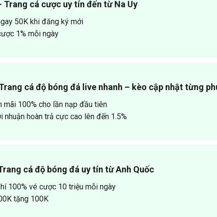
 Trang cá cược uy tín đến từ Na Uy
gay 50K khi đăng ký mới
ược 1% mỗi ngày
 Trang cá độ bóng đá live nhanh – kèo cập nhật từng ph
 mãi 100% cho lần nạp đầu tiên
i nhuận hoàn trả cực cao lên đến 1.5%
Trang cá độ bóng đá uy tín từ Anh Quốc
hí 100% vé cược 10 triệu mỗi ngày
0K tặng 100K