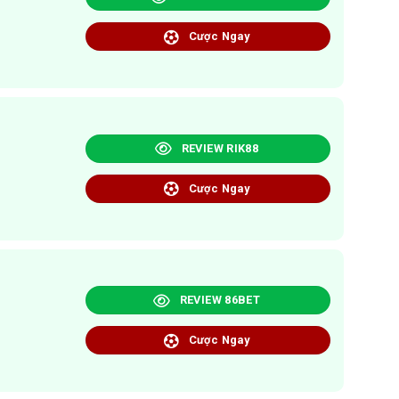
Cược Ngay
REVIEW RIK88
Cược Ngay
REVIEW 86BET
Cược Ngay