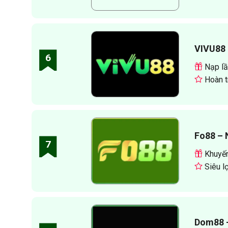
VIVU88 
6
Nạp lầ
Hoàn tr
Fo88 – 
7
Khuyến
Siêu lợ
Dom88 –