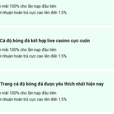
 mãi 100% cho lần nạp đầu tiên
i nhuận hoàn trả cực cao lên đến 1.5%
 Cá độ bóng đá kết hợp live casino cực cuốn
 mãi 100% cho lần nạp đầu tiên
i nhuận hoàn trả cực cao lên đến 1.5%
 Trang cá độ bóng đá được yêu thích nhất hiện nay
 mãi 100% cho lần nạp đầu tiên
i nhuận hoàn trả cực cao lên đến 1.5%