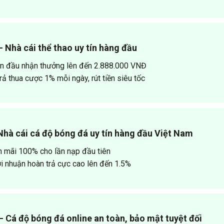
- Nhà cái thể thao uy tín hàng đầu
n đầu nhận thưởng lên đến 2.888.000 VNĐ
ả thua cược 1% mỗi ngày, rút tiền siêu tốc
Nhà cái cá độ bóng đá uy tín hàng đầu Việt Nam
 mãi 100% cho lần nạp đầu tiên
i nhuận hoàn trả cực cao lên đến 1.5%
 Cá độ bóng đá online an toàn, bảo mật tuyệt đối