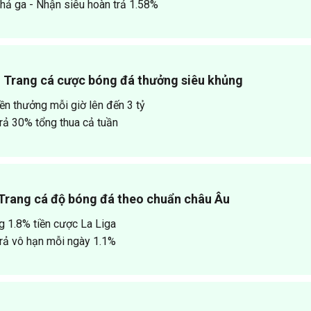
hả ga - Nhận siêu hoàn trả 1.58%
 Trang cá cược bóng đá thưởng siêu khủng
ền thưởng mỗi giờ lên đến 3 tỷ
rả 30% tổng thua cả tuần
Trang cá độ bóng đá theo chuẩn châu Âu
 1.8% tiền cược La Liga
rả vô hạn mỗi ngày 1.1%