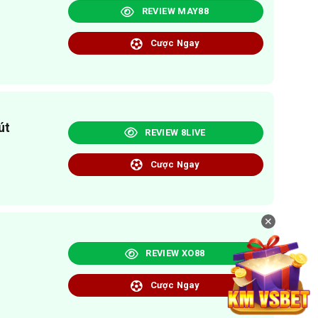
REVIEW MAY88
Cược Ngay
út
REVIEW 8LIVE
Cược Ngay
✕
REVIEW XO88
Cược Ngay