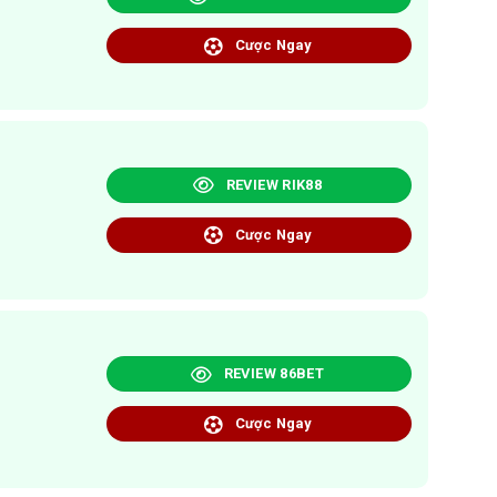
Cược Ngay
REVIEW RIK88
Cược Ngay
REVIEW 86BET
Cược Ngay