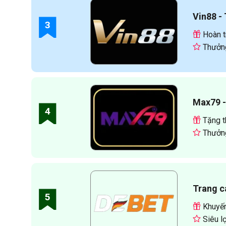
Vin88 -
3
Hoàn t
Thưởng
Max79 -
4
Tặng t
Thưởng
Trang c
5
Khuyến
Siêu lợ